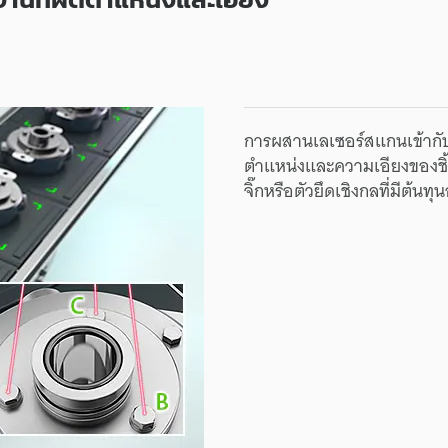
การผสานเลเซอร์สแกนเข้ากั
ตำแหน่งและความเอียงของชิ้
จิ๊กหรือตัวยึดเชิงกลที่มีต้นท