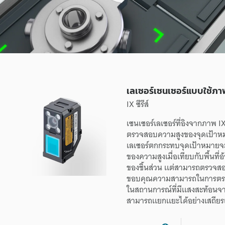
บ
ใ
ช้
เลเซอร์เซนเซอร์แบบใช้ภา
ภ
IX ซีรีส์
เซนเซอร์
เลเซอร์
ที่
อิง
จาก
ภาพ
I
า
ตรวจสอบ
ความสูง
ของ
จุดเป้า
เลเซอร์
ตกกระทบ
จุดเป้าหมาย
จ
ของ
ความสูง
เมื่อเทียบกับ
พื้นที่
อ
พ
ของ
ชิ้นส่วน
เเต่
สามารถ
ตรวจส
ขอบคุณ
ความสามารถ
ใน
การตร
ใน
สถานการณ์
ที่
มี
เเสงสะท้อน
จ
I
สามารถ
เเยกเเยะ
ได้
อย่าง
เสถียร
X
ซี