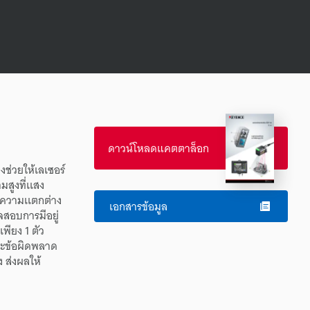
ดาวน์โหลดแคตตาล็อก
อง
ช่วย
ให้
เลเซอร์
มสูง
ที่
เเสง
ความเเตกต่าง
เอกสารข้อมูล
จสอบ
การมีอยู่
เพียง
1
ตัว
ละ
ข้อผิดพลาด
ง
ส่งผล
ให้