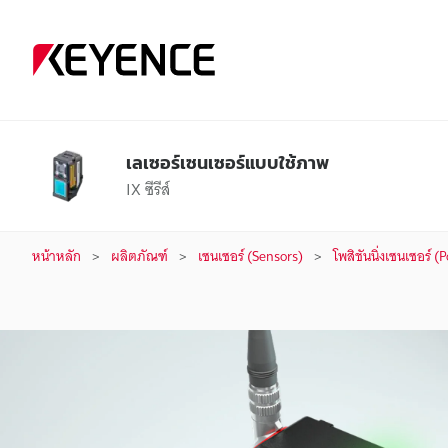
เ
ล
เ
เลเซอร์เซนเซอร์แบบใช้ภาพ
ซ
IX ซีรีส์
อ
หน้าหลัก
ผลิตภัณฑ์
เซนเซอร์ (Sensors)
โพสิชันนิ่งเซนเซอร์ 
ร์
เ