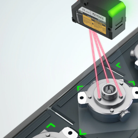
ซ
น
เ
ซ
อ
ร์
แ
บ