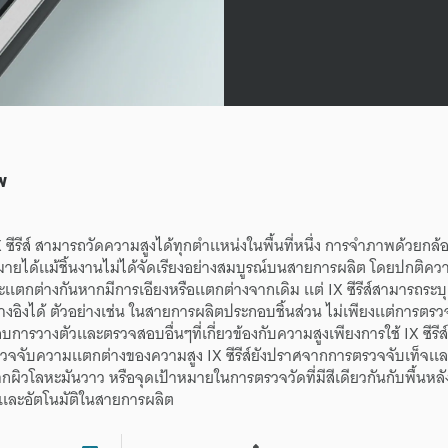
พ
X
ซีรีส์
สามารถ
วัด
ความสูง
ได้
ทุก
ตำเเหน่ง
ใน
พื้นที่
หนึ่ง
การจำภาพ
ด้วย
กล้
หมาย
ได้
เเม้
ชิ้นงาน
ไม่ได้
จัดเรียง
อย่าง
สมบูรณ์
บน
สายการผลิต
โดยปกติ
ควา
ะ
เเตกต่างกัน
หาก
มี
การเอียง
หรือ
เเตกต่าง
จากเดิม
เเต่
IX
ซีรีส์
สามารถ
ระบุ
้างอิง
ได้
ตัวอย่าง
เช่น
ใน
สายการผลิต
ประกอบ
ชิ้นส่วน
ไม่เพียงเเต่
การตรว
อบ
การวางตัว
เเละ
ตรวจสอบ
อื่นๆ
ที่
เกี่ยวข้อง
กับ
ความสูง
เพียง
การใช้
IX
ซีรีส์
วจจับ
ความเเตกต่าง
ของ
ความสูง
IX
ซีรีส์
ยัง
ปราศจาก
การตรวจจับเท็จ
เเ
าก
ผิวโลหะ
มันวาว
หรือ
จุดเป้าหมาย
ใน
การตรวจวัด
ที่
มี
สี
เดียวกัน
กับ
พื้นหลั
เเละ
อัตโนมัติ
ใน
สายการผลิต