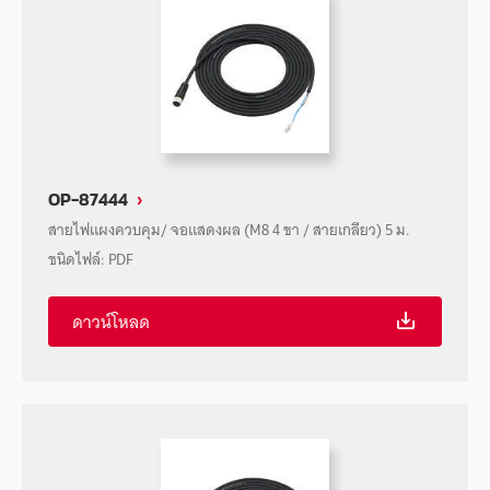
OP-87444
สายไฟแผงควบคุม/ จอแสดงผล (M8 4 ขา / สายเกลียว) 5 ม.
ชนิดไฟล์
:
PDF
ดาวน์โหลด