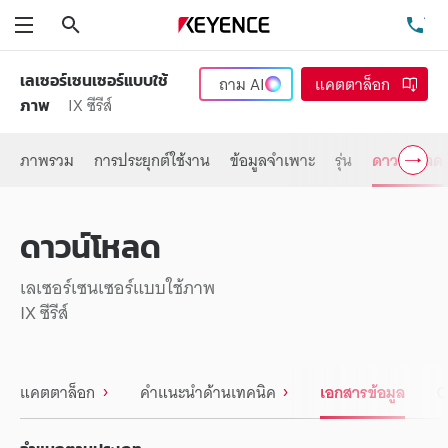
ค้นหา
โท
เมนู
เลเซอร์เซนเซอร์แบบใช้
ถาม
AI
แคตตาล็อก
IX ซีรีส์
ภาพ
ภาพรวม
การประยุกต์ใช้งาน
ข้อมูลจำเพาะ
รุ่น
ดาวน์โหลด
ดาวน์โหลด
เลเซอร์เซนเซอร์แบบใช้ภาพ
IX ซีรีส์
แคตตาล็อก
คำแนะนำด้านเทคนิค
เอกสารข้อมูล
C