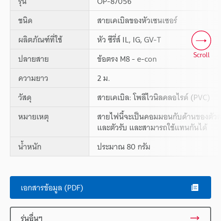
รุ่น
OP-87056
ชนิด
สายเคเบิลของหัวเซนเซอร์
ผลิตภัณฑ์ที่ใช้
หัว ซีรี่ส์ IL, IG, GV-T
Scroll
ปลายสาย
ข้อตรง M8 - e-con
ความยาว
2 ม.
วัสดุ
สายเคเบิล: โพลีไวนิลคลอไรด์ (PVC)
หมายเหตุ
สายไฟนี้จะเป็นคอมมอนกับด้านของตัวส
และตัวรับ และสามารถใช้แทนกันได้
น้ำหนัก
ประมาณ 80 กรัม
เอกสารข้อมูล (PDF)
รุ่นอื่นๆ