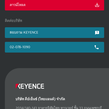
ดาวน์โหลด
ติดต่อบริษัท
สอบถาม KEYENCE
02-078-1090
บริษัท คีย์เอ็นซ์ (ไทยแลนด์) จำกัด
2034/140-143 อาคารอิตัลไทย ทาวเวอร์ ชั้น 33 ถนนเพชรบุรี