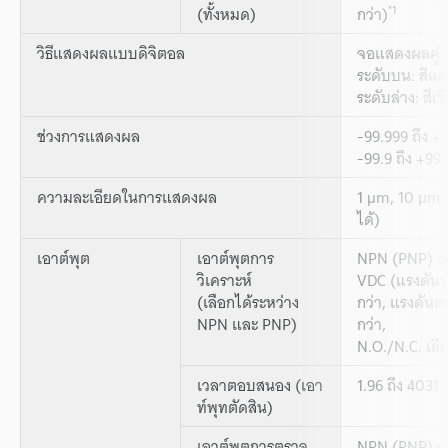
*1
(ทั้งหมด)
กว่า)
วิธีแสดงผลแบบดิจิตอล
จอแสดงผลคู่ 
ระดับบน: สีแดง
ระดับล่าง: สีเข
ช่วงการแสดงผล
-99.999 ถึง +9
-99.9 ถึง +99.
ความละเอียดในการแสดงผล
1 µm, 10 µm,
ได้)
เอาต์พุต
เอาต์พุตการ
NPN (PNP) op
วิเคราะห์
VDC (แรงดันข
(เลือกได้ระหว่าง
กว่า, แรงดันต
NPN และ PNP)
กว่า,
N.O./N.C. เลื
เวลาตอบสนอง (เอา
1.96 ถึง 4031
ท์พุทตัดสิน)
เอาต์พุตการตรวจ
NPN (PNP) op