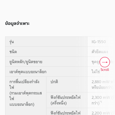
ข้อมูลจำเพาะ
รุ่น
IG-1550
ชนิด
ตัวยึดแผง
ยูนิตหลัก/ยูนิตขยาย
ชุดอุปกรณ์ต่
Scroll
เอาต์พุตแบบอะนาล็อก
ไม่ใช่
การสิ้นเปลืองกำลัง
ปกติ
2,880 mW หรือ
*
ไฟ
หรือน้อยกว่า)
(รวมเอาต์พุตกระแส
ฟังก์ชันประหยัดไฟ
2,300 mW (ที่
ไฟ
*1
(ครึ่งหนึ่ง)
กว่า)
แบบอะนาล็อก)
ฟังก์ชันประหยัดไฟ
2,200 mW (ที่