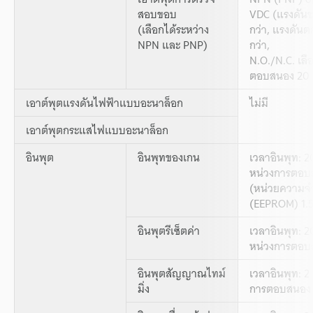
สอบขอบ
VDC (แรงดันข
(เลือกได้ระหว่าง
กว่า, แรงดันต
NPN และ PNP)
กว่า,
N.O./N.C. เลื
ตอบสนอง 20
เอาต์พุตแรงดันไฟฟ้าแบบอะนาล็อก
ไม่มี
เอาต์พุตกระแสไฟแบบอะนาล็อก
อินพุต
อินพุทของเกน
เวลาอินพุท: 2
หน่วงการตอบส
(หน่วยความจำ
(EEPROM) 1.5 
อินพุตรีเซ็ตค่า
เวลาอินพุท: 2
หน่วงการตอบส
อินพุตสัญญาณไทม์
เวลาอินพุท: 2
มิ่ง
การตอบสนอง: 