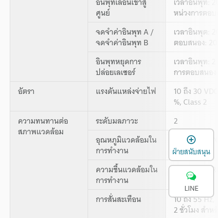
อินพุทเลื่อนเข้าสู่
เวลาอินพุท: 2
ศูนย์
หน่วงการตอบส
จดจำค่าอินพุท A /
เวลาอินพุต: 2
จดจำค่าอินพุท B
ตอบสนอง: 20 
อินพุทหยุดการ
เวลาอินพุท: 2
ปล่อยเลเซอร์
การตอบสนอง: 
อัตรา
แรงดันแหล่งจ่ายไฟ
10 ถึง 30 VDC
%, Class 2
ความทนทานต่อ
ระดับมลภาวะ
2
สภาพแวดล้อม
เ
อุณหภูมิแวดล้อมใน
-10 ถึง +50 °C
การทำงาน
ฝ่ายสนับสนุน
ความชื้นแวดล้อมใน
35 ถึง 85 % R
การทำงาน
LINE
การสั่นสะเทือน
10 ถึง 55 Hz,
2 ชั่วโมง สำ