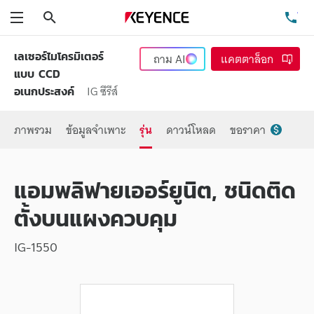
ค้นหา
โท
เมนู
เลเซอร์ไมโครมิเตอร์
ถาม
AI
แคตตาล็อก
แบบ CCD
IG ซีรีส์
อเนกประสงค์
ภาพรวม
ข้อมูลจำเพาะ
รุ่น
ดาวน์โหลด
ขอราคา
แอมพลิฟายเออร์ยูนิต, ชนิดติด
ตั้งบนแผงควบคุม
IG-1550