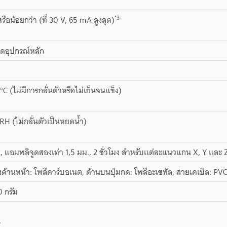
*3
ือน้อยกว่า (ที่ 30 V, 65 mA สูงสุด)
ุดอุปกรณ์หลัก
°C (ไม่มีการกลั่นตัวหรือไม่เย็นจนแข็ง)
RH (ไม่กลั่นตัวเป็นหยดน้ำ)
z, แอมพลิจูดสองเท่า 1,5 มม., 2 ชั่วโมง สำหรับแต่ละแนวแกน X, Y และ 
ด้านหน้า: โพลีคาร์บอเนต, ด้านบนปุ่มกด: โพลีอะเซทัล, สายเคเบิล: PV
 กรัม
ร