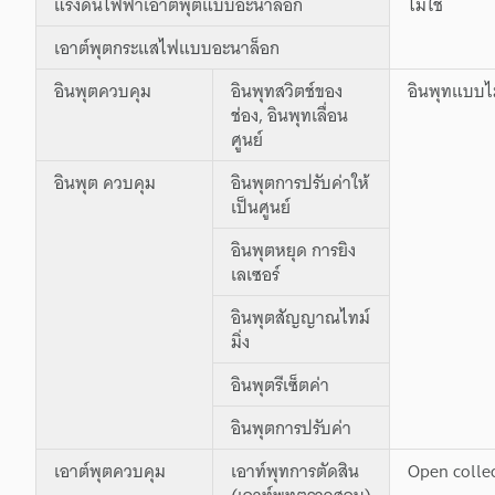
แรงดันไฟฟ้าเอาต์พุตแบบอะนาล็อก
ไม่ใช่
เอาต์พุตกระแสไฟแบบอะนาล็อก
อินพุตควบคุม
อินพุทสวิตช์ของ
อินพุทแบบไม
ช่อง, อินพุทเลื่อน
ศูนย์
อินพุต ควบคุม
อินพุตการปรับค่าให้
เป็นศูนย์
อินพุตหยุด การยิง
เลเซอร์
อินพุตสัญญาณไทม์
มิ่ง
อินพุตรีเซ็ตค่า
อินพุตการปรับค่า
เอาต์พุตควบคุม
เอาท์พุทการตัดสิน
Open collec
(เอาท์พุทตรวจสอบ)