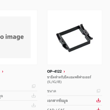
OP-4122
ขายึดสำหรับยึดแอมพลิฟายเออร์
(IL/IG/IB)
ขนาด
ูล
เอกสารข้อมูล