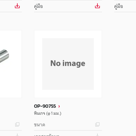
คู่มือ
คู่มือ
OP-90755
พินเกจ (φ 1 มม.)
ขนาด