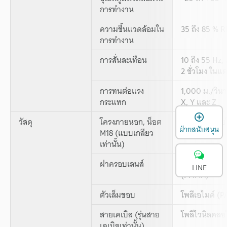
การทำงาน
ความชื้นแวดล้อมใน
35 ถึง 85 % R
การทำงาน
การสั่นสะเทือน
10 ถึง 55 Hz,
2 ชั่วโมง ในแ
การทนต่อแรง
1,000 ม./วินา
กระแทก
X, Y และ Z
เ
วัสดุ
โครงภายนอก, น็อต
PBT เสริมด้วย
ฝ่ายสนับสนุน
M18 (แบบเกลียว
เท่านั้น)
ฝาครอบเลนส์
Acrylic
LINE
(PMMA)
ตัวเล็มขอบ
โพลีเอไมด์ (P
สายเคเบิล (รุ่นสาย
โพลีไวนิลคลอ
เคเบิลเท่านั้น)