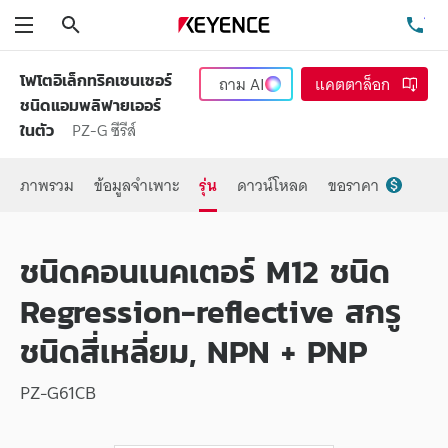
ค้นหา
โท
เมนู
โฟโตอิเล็กทริคเซนเซอร์
ถาม
AI
แคตตาล็อก
ชนิดแอมพลิฟายเออร์
PZ-G ซีรีส์
ในตัว
ภาพรวม
ข้อมูลจำเพาะ
รุ่น
ดาวน์โหลด
ขอราคา
ชนิดคอนเนคเตอร์ M12 ชนิด
Regression-reflective สกรู
ชนิดสี่เหลี่ยม, NPN + PNP
PZ-G61CB