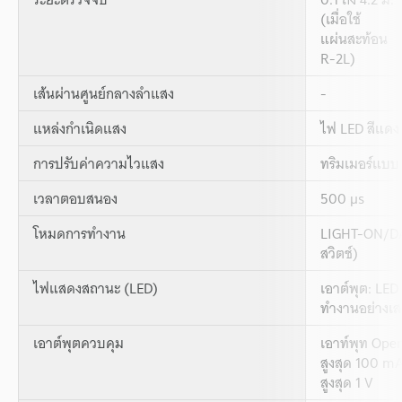
(เมื่อใช้
แผ่นสะท้อน
R-2L)
เส้นผ่านศูนย์กลางลำแสง
-
แหล่งกำเนิดแสง
ไฟ LED สีแดง
การปรับค่าความไวแสง
ทริมเมอร์แบบ
เวลาตอบสนอง
500 µs
โหมดการทำงาน
LIGHT-ON/DA
สวิตช์)
ไฟแสดงสถานะ (LED)
เอาต์พุต: LED 
ทำงานอย่างเสถ
เอาต์พุตควบคุม
เอาท์พุท Open 
สูงสุด 100 mA
สูงสุด 1 V