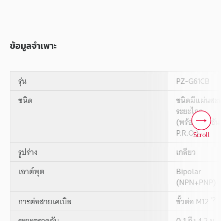
ข้อมูลจำเพาะ
รุ่น
PZ-G61CB
ชนิด
ชนิดมีแผ่นสะท
ระยะไกล
(พร้อมฟังก์ชัน
P.R.O.)
Scroll
รูปร่าง
เกลียว
เอาต์พุต
Bipolar
(NPN+PNP)
*2
การต่อสายเคเบิล
ขั้วต่อ M12
ระยะตรวจจับ
0.1 ถึง 4.2 ม.