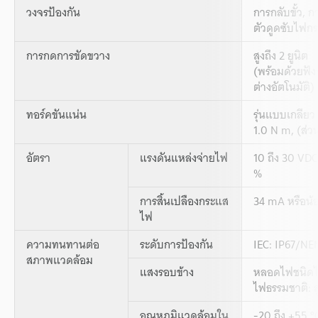
วงจรป้องกัน
การกลับขั้ว, 
ตัวดูดซับไฟก
การกดการขัดขวาง
สูงถึง 2 ยูนิต
(พร้อมด้วยฟัง
ต่างอัตโนมัติ)
ทอร์คขันแน่น
รุ่นแบบเกลียว 
1.0 N m, (ส่วน
อัตรา
แรงดันแหล่งจ่ายไฟ
10 ถึง 30 VDC
%
การสิ้นเปลืองกระแส
34 mA หรือน้
ไฟ
ความทนทานต่อ
ระดับการป้องกัน
IEC: IP67/NEM
สภาพแวดล้อม
แสงรอบข้าง
หลอดไฟชนิดไส้
ไฟธรรมชาติ: ส
อุณหภูมิแวดล้อมใน
-20 ถึง +55 °C