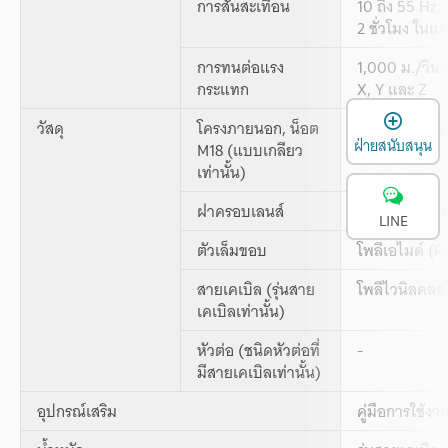
การสั่นสะเทือน
10 ถึง 55 Hz,
2 ชั่วโมง ในแ
การทนต่อแรง
1,000 ม./วินา
กระแทก
X, Y และ Z
เ
วัสดุ
โครงภายนอก, น็อต
PBT เสริมด้วย
ฝ่ายสนับสนุน
M18 (แบบเกลียว
เท่านั้น)
ฝาครอบเลนส์
โพลีอาไรเลท 
LINE
ตัวเล็มขอบ
โพลีเอไมด์ (P
สายเคเบิล (รุ่นสาย
โพลีไวนิลคลอ
เคเบิลเท่านั้น)
หัวต่อ (ชนิดหัวต่อที่
-
มีสายเคเบิลเท่านั้น)
อุปกรณ์เสริม
คู่มือการใช้งา