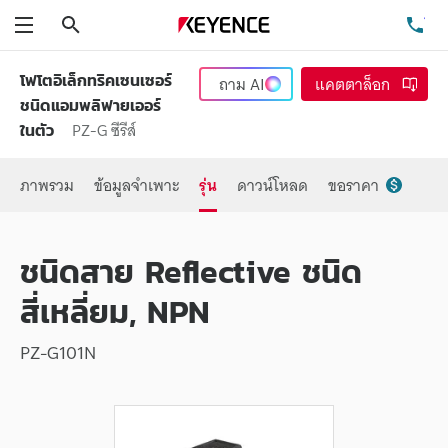
ค้นหา
โท
เมนู
โฟโตอิเล็กทริคเซนเซอร์
ถาม
AI
แคตตาล็อก
ชนิดแอมพลิฟายเออร์
PZ-G ซีรีส์
ในตัว
ภาพรวม
ข้อมูลจำเพาะ
รุ่น
ดาวน์โหลด
ขอราคา
ชนิดสาย Reflective ชนิด
สี่เหลี่ยม, NPN
PZ-G101N