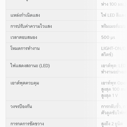
ห่าง 100 มม.)
แหล่งกำเนิดแสง
ไฟ LED สีแดง
การปรับค่าความไวแสง
ทริมเมอร์แบบ
เวลาตอบสนอง
500 µs
โหมดการทำงาน
LIGHT-ON/DA
สวิตช์)
ไฟแสดงสถานะ (LED)
เอาต์พุต: LED 
ทำงานอย่างเสถ
เอาต์พุตควบคุม
เอาท์พุท Open 
สูงสุด 100 mA
สูงสุด 1 V
วงจรป้องกัน
การกลับขั้ว, 
ตัวดูดซับไฟก
การกดการขัดขวาง
สูงถึง 2 ยูนิต