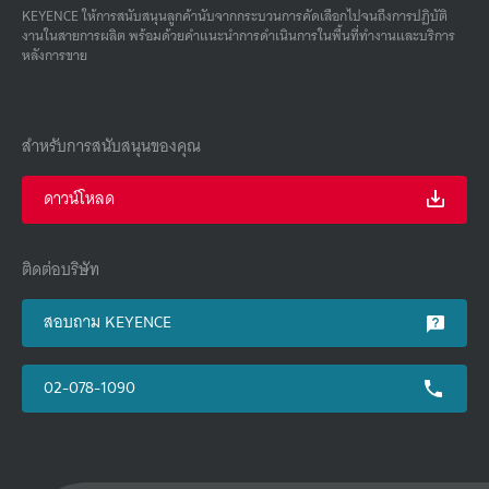
KEYENCE ให้การสนับสนุนลูกค้านับจากกระบวนการคัดเลือกไปจนถึงการปฏิบัติ
งานในสายการผลิต พร้อมด้วยคําแนะนําการดําเนินการในพื้นที่ทํางานและบริการ
หลังการขาย
สำหรับการสนับสนุนของคุณ
ดาวน์โหลด
ติดต่อบริษัท
สอบถาม KEYENCE
02-078-1090