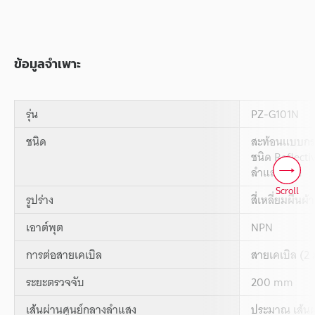
ข้อมูลจำเพาะ
รุ่น
PZ-G101N
ชนิด
สะท้อนแบบกร
ชนิด Reflecti
ลำแสงแคบ
Scroll
รูปร่าง
สี่เหลี่ยมผืนผ้า
เอาต์พุต
NPN
การต่อสายเคเบิล
สายเคเบิล (2 
ระยะตรวจจับ
200 mm
เส้นผ่านศูนย์กลางลำแสง
ประมาณ เส้นผ่