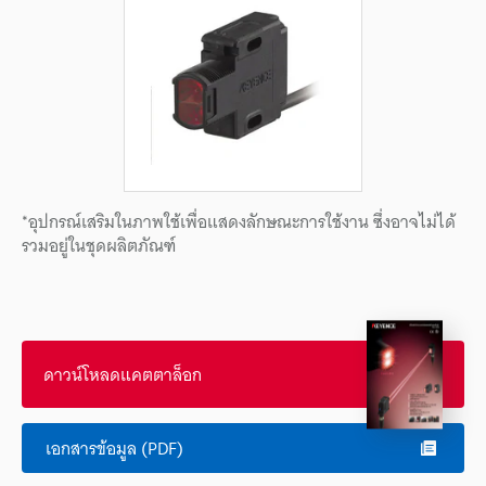
*อุปกรณ์เสริมในภาพใช้เพื่อแสดงลักษณะการใช้งาน ซึ่งอาจไม่ได้
รวมอยู่ในชุดผลิตภัณฑ์
ดาวน์โหลดแคตตาล็อก
เอกสารข้อมูล (PDF)