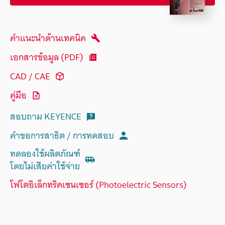
คำแนะนำด้านเทคนิค
เอกสารข้อมูล (PDF)
CAD / CAE
คู่มือ
สอบถาม KEYENCE
คำขอการสาธิต / การทดสอบ
ทดลองใช้ผลิตภัณฑ์
โดยไม่เสียค่าใช้จ่าย
โฟโตอิเล็กทริคเซนเซอร์ (Photoelectric Sensors)