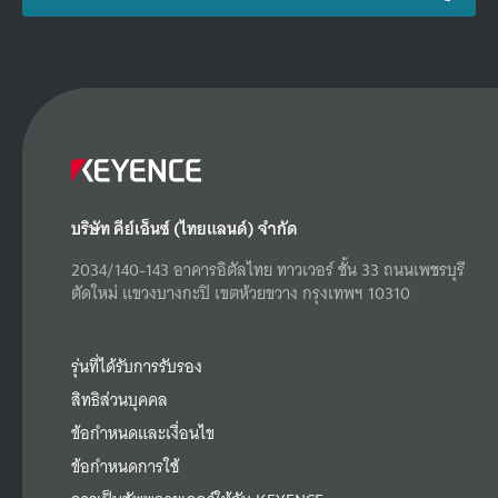
บริษัท คีย์เอ็นซ์ (ไทยแลนด์) จำกัด
2034/140-143 อาคารอิตัลไทย ทาวเวอร์ ชั้น 33 ถนนเพชรบุรี
ตัดใหม่ แขวงบางกะปิ เขตห้วยขวาง กรุงเทพฯ 10310
รุ่นที่ได้รับการรับรอง
สิทธิส่วนบุคคล
ข้อกำหนดและเงื่อนไข
ข้อกำหนดการใช้