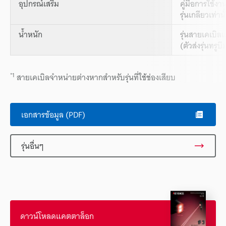
อุปกรณ์เสริม
คู่มือการใช้งา
รุ่นเกลียวเท่านั
น้ำหนัก
รุ่นสายเคเบิ
(ตัวส่งรุ่นทรู
*1
สายเคเบิลจำหน่ายต่างหากสำหรับรุ่นที่ใช้ช่องเสียบ
เอกสารข้อมูล (PDF)
รุ่นอื่นๆ
ดาวน์โหลดแคตตาล็อก