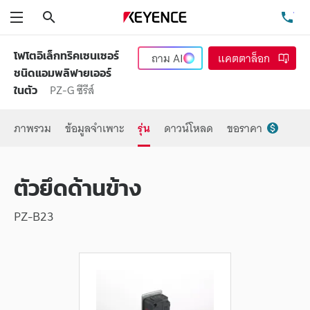
ค้นหา
โท
เมนู
โฟโตอิเล็กทริคเซนเซอร์
ถาม
AI
แคตตาล็อก
ชนิดแอมพลิฟายเออร์
PZ-G ซีรีส์
ในตัว
ภาพรวม
ข้อมูลจำเพาะ
รุ่น
ดาวน์โหลด
ขอราคา
ตัวยึดด้านข้าง
PZ-B23