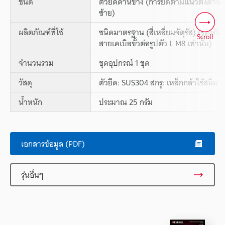
ชนิด
ตัวยึดด้านข้าง (การยึดตามแนวตั้งด้าน
ซ้าย)
ผลิตภัณฑ์ที่ใช้
ชนิดมาตรฐาน (สี่เหลี่ยมจัตุรัส) (รองรับ
Scroll
สายเคเบิลขั้วต่อรูปตัว L M8 เท่านั้น)
จำนวนรวม
ชุดอุปกรณ์ 1 ชุด
วัสดุ
ตัวยึด: SUS304 สกรู: เหล็กกล้าไร้สนิม
น้ำหนัก
ประมาณ 25 กรัม
เอกสารข้อมูล (PDF)
รุ่นอื่นๆ