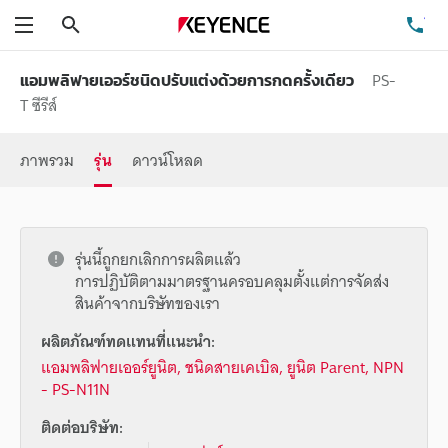
ค้นหา
โท
เมนู
PS-
แอมพลิฟายเออร์ชนิดปรับแต่งด้วยการกดครั้งเดียว
T ซีรีส์
ภาพรวม
รุ่น
ดาวน์โหลด
รุ่นนี้ถูกยกเลิกการผลิตแล้ว
การปฏิบัติตามมาตรฐานครอบคลุมตั้งแต่การจัดส่ง
สินค้าจากบริษัทของเรา
ผลิตภัณฑ์ทดแทนที่แนะนำ:
แอมพลิฟายเออร์ยูนิต, ชนิดสายเคเบิล, ยูนิต Parent, NPN
- PS-N11N
ติดต่อบริษัท: