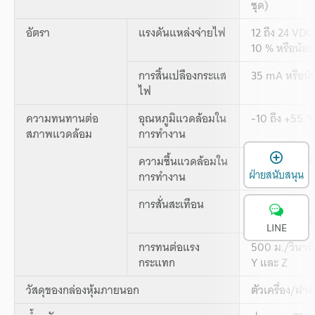
ชุด)
อัตรา
แรงดันแหล่งจ่ายไฟ
12 ถึง 24 VDC
10 % หรือน้อย
การสิ้นเปลืองกระแส
35 mA หรือน้
ไฟ
ความทนทานต่อ
อุณหภูมิแวดล้อมใน
-10 ถึง +55 °C
สภาพแวดล้อม
การทำงาน
เ
ความชื้นแวดล้อมใน
35 ถึง 85 % R
ฝ่ายสนับสนุน
การทำงาน
การสั่นสะเทือน
10 ถึง 55 Hz,
2 ชั่วโมง ในแ
LINE
การทนต่อแรง
500 ม./วินาที
กระแทก
Y และ Z
วัสดุของกล่องหุ้มภายนอก
ตัวเครื่อง/ฝา