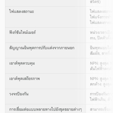
สวิตช์)
ไฟแสดงสถานะ
ไฟแสดงสถานะเ
ไฟแจ้งการทำงา
ไฟแสดงการสอบ
ฟังก์ชันไทม์เมอร์
หน่วงเวลาเปิด
ms, ปิดตัวตั้ง
สัญญาณอินพุตการปรับแต่งจากภายนอก
อินพุทแบบไม่
สัมผัส, สารกึ่
เอาต์พุตควบคุม
NPN: สูงสุด 1
ดันไฟฟ้าตกค้าง
เอาต์พุตเสถียรภาพ
NPN: สูงสุด 5
ตกค้าง: สูงสุด
วงจรป้องกัน
การป้องกันการ
ไฟฟ้าเกิน, ตั
การเชื่อมต่อแบบหลายทางไปยังชุดขยายต่างๆ
สามารถเชื่อมต่