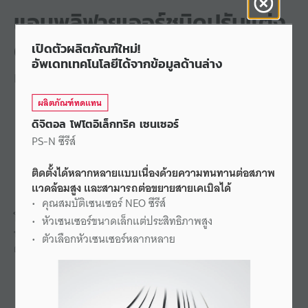
แอมพลิฟายเออร์ชนิดปรับแต่ง
ด้วยการกดครั้งเดียว
เปิดตัวผลิตภัณฑ์ใหม่!
อัพเดทเทคโนโลยีได้จากข้อมูลด้านล่าง
PS-T ซีรีส์
ผลิตภัณฑ์ทดแทน
ดิจิตอล โฟโตอิเล็กทริค เซนเซอร์
PS-N ซีรีส์
ติดตั้งได้หลากหลายแบบเนื่องด้วยความทนทานต่อสภาพ
แวดล้อมสูง และสามารถต่อขยายสายเคเบิลได้
คุณสมบัติเซนเซอร์ NEO ซีรีส์
โฟโตอิเล็กทริคเซนเซอร์ชนิดแยกแอมพลิฟายเออร์ที่มีหัวเซนเซอร์
หัวเซนเซอร์ขนาดเล็กแต่ประสิทธิภาพสูง
หลากหลายชนิด รวมถึงชนิดขนาดบางกะทัดรัดและชนิดที่ทนทาน
ตัวเลือกหัวเซนเซอร์หลากหลาย
ต่อสารเคมี