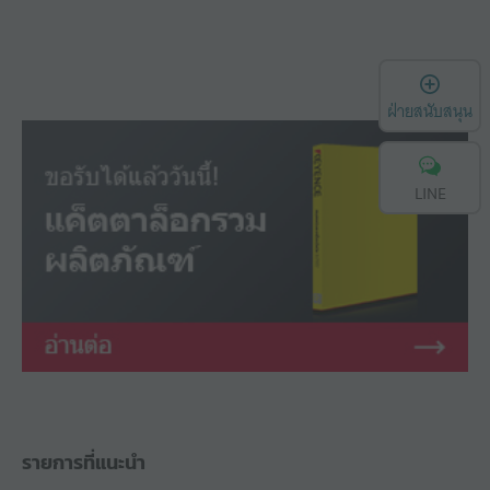
เ
ฝ่ายสนับสนุน
LINE
รายการที่แนะนำ