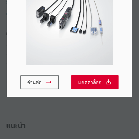
สอบถาม KEYENCE
02-078-1090
คุณลักษณะ
ระยะตรวจจับไกลพิเศษถึง 4 เมตร
การปรับแต่งค่าอัตโนมัติโดยการกดเพียงครั้งเดียว
ระบบการเชื่อมต่อแบบ Wire-saving (อยู่ระหว่างการจด
สิทธิบัตร)
ขนาดกะทัดรัดเป็นพิเศษ
อ่านต่อ
แคตตาล็อก
แนะนำ