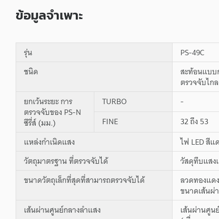
ข้อมูลจำเพาะ
รุ่น
PS-49C
ชนิด
สะท้อนแบบกร
ตรวจจับไกล
ยกเว้นระยะ การ
TURBO
-
ตรวจจับของ PS-N
FINE
32 ถึง 53
ซีรี่ส์ (มม.)
แหล่งกำเนิดแสง
ไฟ LED สีแ
วัตถุมาตรฐาน ที่ตรวจจับได้
วัสดุทึบแสง
ขนาดวัตถุเล็กที่สุดที่สามารถตรวจจับได้
ลวดทองแด
ขนาดเส้นผ่า
เส้นผ่านศูนย์กลางลำแสง
เส้นผ่านศูน