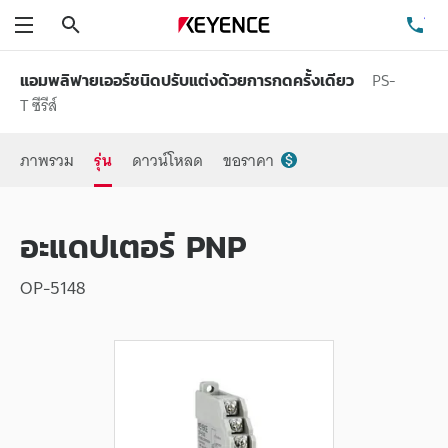
ค้นหา
โท
เมนู
PS-
แอมพลิฟายเออร์ชนิดปรับแต่งด้วยการกดครั้งเดียว
T ซีรีส์
ภาพรวม
รุ่น
ดาวน์โหลด
ขอราคา
อะแดปเตอร์ PNP
OP-5148