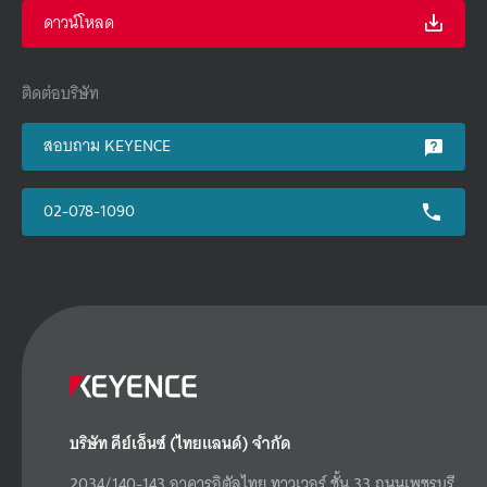
ดาวน์โหลด
ติดต่อบริษัท
สอบถาม KEYENCE
02-078-1090
บริษัท คีย์เอ็นซ์ (ไทยแลนด์) จำกัด
2034/140-143 อาคารอิตัลไทย ทาวเวอร์ ชั้น 33 ถนนเพชรบุรี