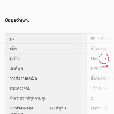
ข้อมูลจำเพาะ
รุ่น
PR-MB15CN
ชนิด
ชนิดสะท้อน (ก
รูปร่าง
Mini-slim
Scroll
เอาต์พุต
NPN
การต่อสายเคเบิล
ขั้วต่อ M8 (4 
ระยะตรวจจับ
1 ถึง 15 มม.
จำนวนเอาท์พุทควบคุม
2
การทำงานของ
เอาท์พุท 1
Light-ON
เอาต์พุต