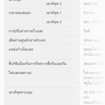
เอาท์พุท 2
Dark-ON
เวลาตอบสนอง
เอาท์พุท 1
0.5 ms
เอาท์พุท 2
ON→OFF: 2.7
การปรับค่าความไวแสง
ไม่มี
เส้นผ่านศูนย์กลางลำแสง
ประมาณ ø3 มม.
แหล่งกำเนิดแสง
หลอดไฟ LED ส
กำเนิดแสงแบบ
ฟังก์ชันป้องกันการกีดขวางซึ่งกันและกัน
เซนเซอร์ 4 ตัว
ไฟแสดงสถานะ
ไฟแสดงสถานะเ
การทำงานที่เสถ
ทรูบีม ไฟแสด
เอาต์พุตควบคุม
30 VDC หรือน
กว่า
กระแสรั่วไหล: