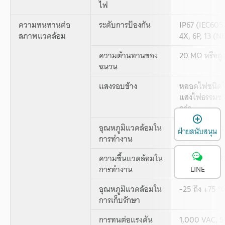
ไฟ
ความทนทานต่อ
ระดับการป้องกัน
IP67 (IEC605
สภาพแวดล้อม
4X, 6P, 13 (
ความต้านทานของ
20 MΩ หรือสู
ฉนวน
แสงรอบข้าง
หลอดไฟชนิดไส้
แสงไฟธรรมชาต
กว่า
เ
อุณหภูมิแวดล้อมใน
-25 ถึง +55 °C
ฝ่ายสนับสนุน
การทำงาน
ความชื้นแวดล้อมใน
35 ถึง 85 % R
การทำงาน
LINE
อุณหภูมิแวดล้อมใน
-25 ถึง +75 °
การเก็บรักษา
การทนต่อแรงดัน
1,000 VAC, 5