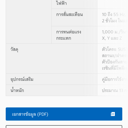
ไฟฟ้า
การสั่นสะเทือน
10 ถึง 55 Hz,
2 ชั่วโมง ในแ
การทนต่อแรง
1,000 ม./วินา
กระแทก
X, Y และ Z
วัสดุ
ตัวโครง: SU
สถานะ/ฝาครอบ
ตัวป้องกันสาย
เรซินที่มีโพลี
อุปกรณ์เสริม
คู่มือการใช้งา
น้ำหนัก
ประมาณ 13 กร
เอกสารข้อมูล (PDF)