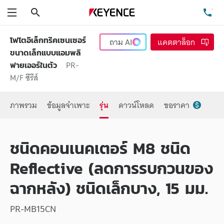
ค้นหา
โท
เมนู
โฟโตอิเล็กทริคเซนเซอร์
ถาม
AI
แคตตาล็อก
ขนาดเล็กแบบแอมพลิ
PR-
ฟายเออร์ในตัว
M/F ซีรีส์
ภาพรวม
ข้อมูลจำเพาะ
รุ่น
ดาวน์โหลด
ขอราคา
ชนิดคอนเนคเตอร์ M8 ชนิด
Reflective (ลดการรบกวนของ
ฉากหลัง) ชนิดเล็กบาง, 15 มม.
PR-MB15CN