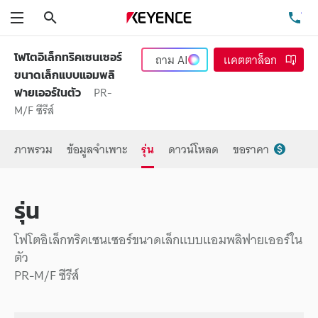
ค้นหา
โท
เมนู
โฟโตอิเล็กทริคเซนเซอร์
ถาม
AI
แคตตาล็อก
ขนาดเล็กแบบแอมพลิ
PR-
ฟายเออร์ในตัว
M/F ซีรีส์
ภาพรวม
ข้อมูลจำเพาะ
รุ่น
ดาวน์โหลด
ขอราคา
รุ่น
โฟโตอิเล็กทริคเซนเซอร์ขนาดเล็กแบบแอมพลิฟายเออร์ใน
ตัว
PR-M/F ซีรีส์