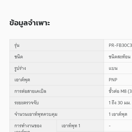
ข้อมูลจำเพาะ
รุ่น
PR-FB30C3
ชนิด
ชนิดสะท้อน 
รูปร่าง
แบน
เอาต์พุต
PNP
การต่อสายเคเบิล
ขั้วต่อ M8 (
ระยะตรวจจับ
1 ถึง 30 มม.
จำนวนเอาท์พุทควบคุม
1 เอาต์พุต
การทำงานของ
เอาท์พุท 1
-
เอาต์พุต