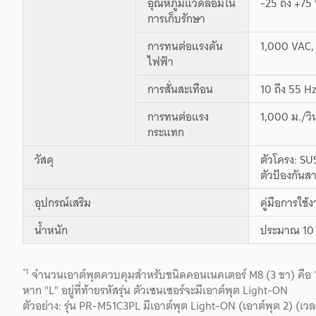
อุณหภูมิแวดล้อมใน
-25 ถึง +75 
การเก็บรักษา
การทนต่อแรงดัน
1,000 VAC, 
ไฟฟ้า
การสั่นสะเทือน
10 ถึง 55 H
การทนต่อแรง
1,000 ม./วิ
กระแทก
วัสดุ
ตัวโครง: S
ตัวป้องกันสา
อุปกรณ์เสริม
คู่มือการใช้
น้ำหนัก
ประมาณ 10 
*1
จำนวนเอาต์พุตควบคุมสำหรับชนิดคอนเนคเตอร์ M8 (3 ขา) คือ 1 เอา
หาก "L" อยู่ที่ท้ายรหัสรุ่น ตัวเซนเซอร์จะมีเอาต์พุต Light-ON
ตัวอย่าง: รุ่น PR-M51C3PL มีเอาต์พุต Light-ON (เอาต์พุต 2)