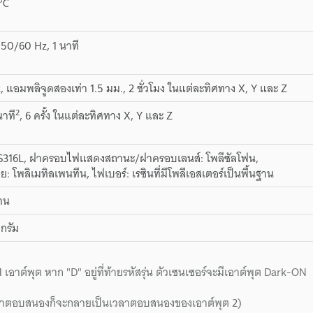
°C
50/60 Hz, 1 นาที
z, แอมพลิจูดสองเท่า 1.5 มม., 2 ชั่วโมง ในแต่ละทิศทาง X, Y และ Z
2
นาที
, 6 ครั้ง ในแต่ละทิศทาง X, Y และ Z
US316L, ฝาครอบไฟแสดงสถานะ/ฝาครอบเลนส์: โพลีซัลโฟน,
ย: โพลิเมทิลเพนทีน, ไฟเบอร์: เรซินที่มีโพลีเอสเตอร์เป็นพื้นฐาน
งาน
กรัม
ต์พุต หาก "D" อยู่ที่ท้ายรหัสรุ่น ตัวเซนเซอร์จะมีเอาต์พุต Dark-ON
 (เวลาตอบสนองก็จะกลายเป็นเวลาตอบสนองของเอาต์พุต 2)