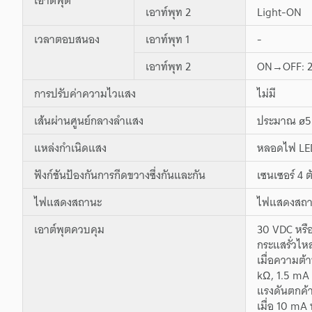
เอาท์พุท 2
Light-ON
เวลาตอบสนอง
เอาท์พุท 1
-
เอาท์พุท 2
ON→OFF: 2
การปรับค่าความไวแสง
ไม่มี
เส้นผ่านศูนย์กลางลำแสง
ประมาณ ø5 ม
แหล่งกำเนิดแสง
หลอดไฟ LED
ฟังก์ชันป้องกันการกีดขวางซึ่งกันและกัน
เซนเซอร์ 4 ต
ไฟแสดงสถานะ
ไฟแสดงสถานะ
เอาต์พุตควบคุม
30 VDC หรือ
กระแสรั่วไห
เมื่อความต้
kΩ, 1.5 mA 
แรงดันตกค้า
เมื่อ 10 mA 