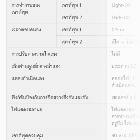
การทำงานของ
เอาท์พุท 1
Light-ON
เอาต์พุต
เอาท์พุท 2
Dark-ON
เวลาตอบสนอง
เอาท์พุท 1
0.5 ms
เอาท์พุท 2
เปิด → ปิด: 2
การปรับค่าความไวแสง
ไม่มี
เส้นผ่านศูนย์กลางลำแสง
ประมาณ 2.5 x 
แหล่งกำเนิดแสง
หลอดไฟ LED ส
กำเนิดแสงแบบ
ฟังก์ชันป้องกันการกีดขวางซึ่งกันและกัน
เซนเซอร์ 4 ตัว
ไฟแสดงสถานะ
ไฟแสดงสถานะเ
การทำงานที่เสถ
ทรูบีม ไฟแสด
เอาต์พุตควบคุม
30 VDC หรือน