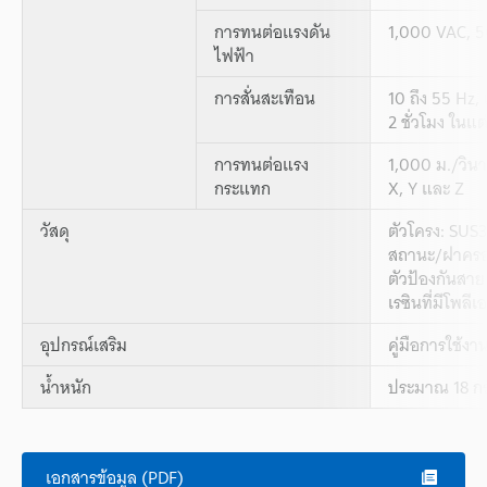
การทนต่อแรงดัน
1,000 VAC, 5
ไฟฟ้า
การสั่นสะเทือน
10 ถึง 55 Hz,
2 ชั่วโมง ในแ
การทนต่อแรง
1,000 ม./วินา
กระแทก
X, Y และ Z
วัสดุ
ตัวโครง: SU
สถานะ/ฝาครอบ
ตัวป้องกันสาย
เรซินที่มีโพลี
อุปกรณ์เสริม
คู่มือการใช้งา
น้ำหนัก
ประมาณ 18 กร
เอกสารข้อมูล (PDF)