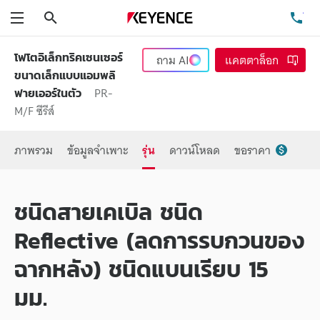
ค้นหา
โท
เมนู
โฟโตอิเล็กทริคเซนเซอร์
ถาม
AI
แคตตาล็อก
ขนาดเล็กแบบแอมพลิ
PR-
ฟายเออร์ในตัว
M/F ซีรีส์
ภาพรวม
ข้อมูลจำเพาะ
รุ่น
ดาวน์โหลด
ขอราคา
ชนิดสายเคเบิล ชนิด
Reflective (ลดการรบกวนของ
ฉากหลัง) ชนิดแบนเรียบ 15
มม.