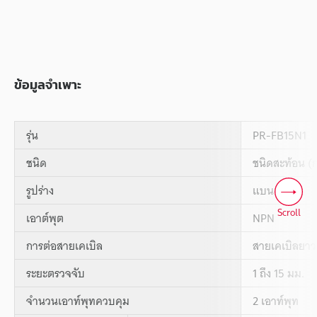
ข้อมูลจำเพาะ
รุ่น
PR-FB15N1
ชนิด
ชนิดสะท้อน (ก
รูปร่าง
แบน
Scroll
เอาต์พุต
NPN
การต่อสายเคเบิล
สายเคเบิลยาว 
ระยะตรวจจับ
1 ถึง 15 มม.
จำนวนเอาท์พุทควบคุม
2 เอาท์พุท