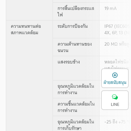
การสิ้นเปลืองกระแส
19 mA
ไฟ
ความทนทานต่อ
ระดับการป้องกัน
IP67 (IEC605
สภาพแวดล้อม
4X, 6P, 13 (
ความต้านทานของ
20 MΩ หรือสู
ฉนวน
แสงรอบข้าง
หลอดไฟชนิดไส้
แสงไฟธรรมชาต
เ
กว่า
ฝ่ายสนับสนุน
อุณหภูมิแวดล้อมใน
-25 ถึง +55 °C
การทำงาน
ความชื้นแวดล้อมใน
35 ถึง 85 % R
LINE
การทำงาน
อุณหภูมิแวดล้อมใน
-25 ถึง +75 °
การเก็บรักษา