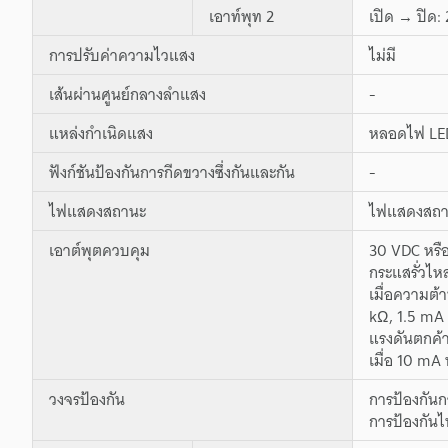
เอาท์พุท 2
เปิด → ปิด:
การปรับค่าความไวแสง
ไม่มี
เส้นผ่านศูนย์กลางลำแสง
-
แหล่งกำเนิดแสง
หลอดไฟ LED
ฟังก์ชันป้องกันการกีดขวางซึ่งกันและกัน
-
ไฟแสดงสถานะ
ไฟแสดงสถานะ
เอาต์พุตควบคุม
30 VDC หรือ
กระแสรั่วไห
เมื่อความต้
kΩ, 1.5 mA 
แรงดันตกค้า
เมื่อ 10 mA 
วงจรป้องกัน
การป้องกันก
การป้องกันไ