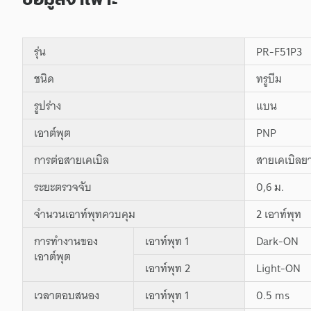
รุ่น
PR-F51P3
ชนิด
ทรูบีม
รูปร่าง
แบน
เอาต์พุต
PNP
การต่อสายเคเบิล
สายเคเบิลยา
ระยะตรวจจับ
0,6 ม.
จำนวนเอาท์พุทควบคุม
2 เอาท์พุท
การทำงานของ
เอาท์พุท 1
Dark-ON
เอาต์พุต
เอาท์พุท 2
Light-ON
เวลาตอบสนอง
เอาท์พุท 1
0.5 ms