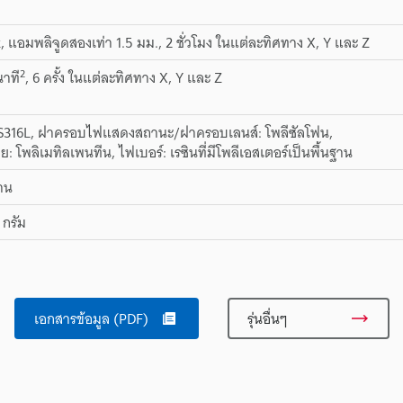
z, แอมพลิจูดสองเท่า 1.5 มม., 2 ชั่วโมง ในแต่ละทิศทาง X, Y และ Z
2
นาที
, 6 ครั้ง ในแต่ละทิศทาง X, Y และ Z
US316L, ฝาครอบไฟแสดงสถานะ/ฝาครอบเลนส์: โพลีซัลโฟน,
ย: โพลิเมทิลเพนทีน, ไฟเบอร์: เรซินที่มีโพลีเอสเตอร์เป็นพื้นฐาน
งาน
กรัม
เอกสารข้อมูล (PDF)
รุ่นอื่นๆ