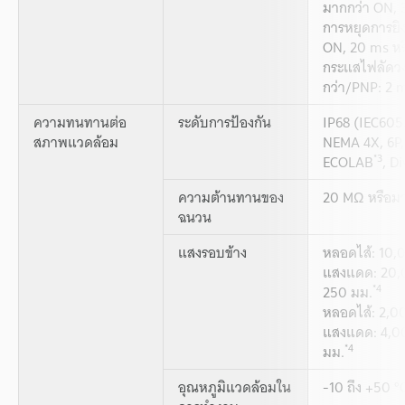
มากกว่า ON, 
การหยุดการยิง
ON, 20 ms หร
กระแสไฟลัดวง
กว่า/PNP: 2 m
ความทนทานต่อ
ระดับการป้องกัน
IP68 (IEC605
สภาพแวดล้อม
NEMA 4X, 6P,
*3
ECOLAB
, D
ความต้านทานของ
20 MΩ หรือม
ฉนวน
แสงรอบข้าง
หลอดไส้: 10,0
แสงแดด: 20,00
*4
250 มม.
หลอดไส้: 2,00
แสงแดด: 4,000
*4
มม.
อุณหภูมิแวดล้อมใน
-10 ถึง +50 °C