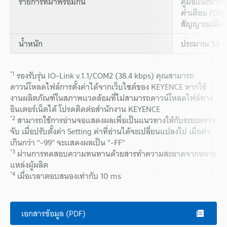
รายการที่มาพร้อมกัน
คู่มือแนะนำกา
คำเตือน FDA/ก
สัญญาณเตือนเ
น้ำหนัก
ประมาณ 55 ก
*1
รองรับรุ่น IO-Link v.1.1/COM2 (38.4 kbps) คุณสามารถ
ดาวน์โหลดไฟล์การตั้งค่าได้จากเว็บไซต์ของ KEYENCE หากใช้
งานผลิตภัณฑ์ในสภาพแวดล้อมที่ไม่สามารถดาวน์โหลดไฟล์ทาง
อินเตอร์เน็ตได้ โปรดติดต่อสำนักงาน KEYENCE
*2
สามารถใช้การอ่านจอแสดงผลเพื่อเป็นแนวทางให้กับระยะตรวจ
จับ เมื่อปรับตั้งค่า Setting ค่าที่อ่านได้จะเปลี่ยนแปลงไป เมื่อค่า
เกินกว่า "-99" จะแสดงผลเป็น "-FF"
*3
ผ่านการทดสอบความทนทานด้วยสารทำความสะอาดจากหลาย
แหล่งผู้ผลิต
*4
เมื่อเวลาตอบสนองเท่ากับ 10 ms
เอกสารข้อมูล (PDF)