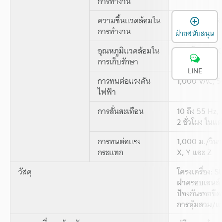
การทำงาน
เ
ความชื้นแวดล้อมใน
35 ถึง 85 % R
การทำงาน
ฝ่ายสนับสนุน
อุณหภูมิแวดล้อมใน
-25 ถึง +75 °C
การเก็บรักษา
LINE
การทนต่อแรงดัน
1,000 VAC, 5
ไฟฟ้า
การสั่นสะเทือน
10 ถึง 55 Hz,
2 ชั่วโมง ในแ
การทนต่อแรง
1,000 ม./วินา
กระแทก
X, Y และ Z
วัสดุ
โครงเครื่อง: 
ฝาครอบเลนส์
ป้องกันรอยขีด
การหุ้มสวม/