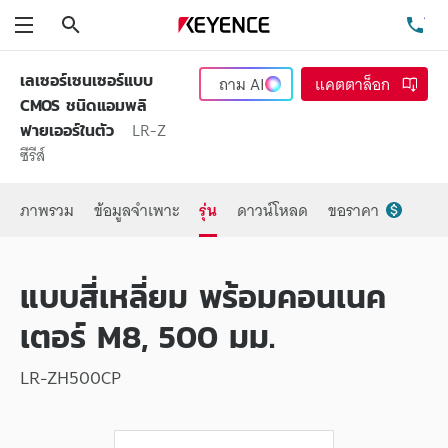
ค้นหา
โท
เมนู
เลเซอร์เซนเซอร์แบบ
ถาม
AI
แคตตาล็อก
CMOS ชนิดแอมพลิ
LR-Z
ฟายเออร์ในตัว
ซีรีส์
ภาพรวม
ข้อมูลจำเพาะ
รุ่น
ดาวน์โหลด
ขอราคา
แบบสี่เหลี่ยม พร้อมคอนเนค
เตอร์ M8, 500 มม.
LR-ZH500CP