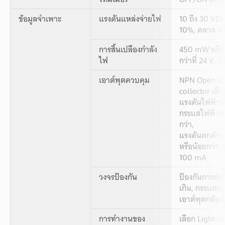
ข้อมูลจำเพาะ
แรงดันแหล่งจ่ายไฟ
10 ถึง 30 VDC
10%, คลาส 2 
การสิ้นเปลืองกำลัง
450 mW หรือน
ไฟ
กว่าที่ 24 V, 
เอาต์พุตควบคุม
NPN Open co
collector เลือ
แรงดันไฟฟ้าที
กระแสไฟฟ้าค
กว่า,
แรงดันตกค้าง 
หรือน้อยกว่า, 2
100 mA
วงจรป้องกัน
ป้องกันการต่อ
เกิน, กระแสเอ
เอาต์พุตกลับด
การทำงานของ
เลือก Light-