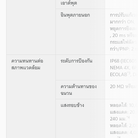
เอาต์พุต
อินพุตภายนอก
การปรับแก้เวล
มากกว่า ON, 
หยุดการยิงเลเ
, 20 ms หรือ
กระแสไฟลัดวง
กว่า/PNP: 2 m
ความทนทานต่อ
ระดับการป้องกัน
IP68 (IEC605
สภาพแวดล้อม
NEMA 4X, 6P,
*3
ECOLAB
, D
ความต้านทานของ
20 MΩ หรือม
ฉนวน
แสงรอบข้าง
หลอดไส้: 10,0
แสงแดด: 20,00
*4
240 มม.
หลอดไส้: 2,00
แสงแดด: 4,000
*4