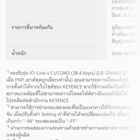
ป้องกันรอยขีด
การหุ้มสวม/
น็อต: SUS316
รายการที่มาพร้อมกัน
คู่มือแนะนำกา
คำเตือน FDA/ก
สัญญาณเตือนเ
น้ำหนัก
ประมาณ 75 กร
*1
รองรับรุ่น IO-Link v.1.1/COM2 (38.4 kbps) (LR-ZH490CB :
เมื่อ PNP เอาต์พุตถูกเลือกเท่านั้น) คุณสามารถดาวน์โหลดไฟล์
การตั้งค่าได้จากเว็บไซต์ของ KEYENCE หากใช้งานผลิตภัณฑ์ใน
สภาพแวดล้อมที่ไม่สามารถดาวน์โหลดไฟล์ทางอินเตอร์เน็ตได้
โปรดติดต่อสำนักงาน KEYENCE
*2
สามารถใช้การอ่านจอแสดงผลเพื่อเป็นแนวทางให้กับระยะตรวจ
จับ เมื่อปรับตั้งค่า Setting ค่าที่อ่านได้จะเปลี่ยนแปลงไป เมื่อค่า
เกินกว่า "-99" จะแสดงผลเป็น "-FF"
*3
ผ่านการทดสอบความทนทานด้วยสารทำความสะอาดจากหลาย
แหล่งผู้ผลิต