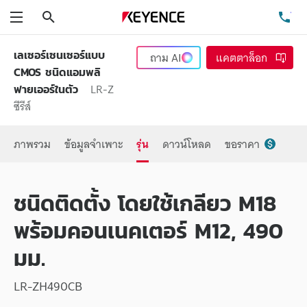
ค้นหา
โท
เมนู
เลเซอร์เซนเซอร์แบบ
ถาม
AI
แคตตาล็อก
CMOS ชนิดแอมพลิ
LR-Z
ฟายเออร์ในตัว
ซีรีส์
ภาพรวม
ข้อมูลจำเพาะ
รุ่น
ดาวน์โหลด
ขอราคา
ชนิดติดตั้ง โดยใช้เกลียว M18
พร้อมคอนเนคเตอร์ M12, 490
มม.
LR-ZH490CB