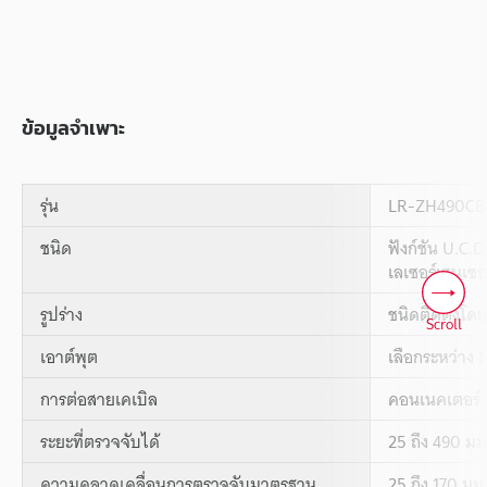
ข้อมูลจำเพาะ
รุ่น
LR-ZH490CB
ชนิด
ฟังก์ชัน U.C.D
เลเซอร์เซนเซอ
รูปร่าง
ชนิดติดตั้งโด
Scroll
เอาต์พุต
เลือกระหว่าง
การต่อสายเคเบิล
คอนเนคเตอร์ 
ระยะที่ตรวจจับได้
25 ถึง 490 มม
ความคลาดเคลื่อนการตรวจจับมาตรฐาน
25 ถึง 170 มม.