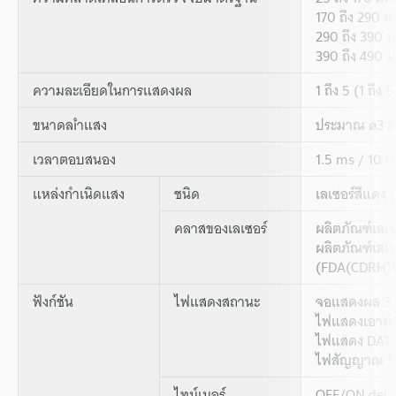
170 ถึง 290 ม
290 ถึง 390 ม
390 ถึง 490 ม
ความละเอียดในการแสดงผล
1 ถึง 5 (1 ถึง 
ขนาดลíำแสง
ประมาณ ø3 ม
เวลาตอบสนอง
1.5 ms / 10 m
แหล่งกำเนิดแสง
ชนิด
เลเซอร์สีแดง
คลาสของเลเซอร์
ผลิตภัณฑ์เลเ
ผลิตภัณฑ์เลเซ
(FDA(CDRH)P
ฟังก์ชัน
ไฟแสดงสถานะ
จอแสดงผล 3 ห
ไฟแสดงเอาต์พุ
ไฟแสดง DATUM
ไฟสัญญาณ 1 s
ไทม์เมอร์
OFF/ON dela