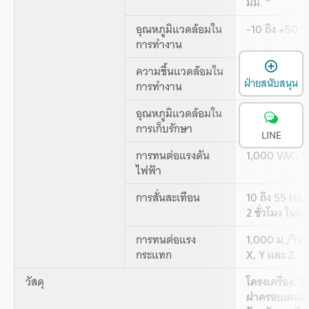
มม.
อุณหภูมิแวดล้อมใน
-10 ถึง +50 °C
การทำงาน
เ
ความชื้นแวดล้อมใน
35 ถึง 85 % R
ฝ่ายสนับสนุน
การทำงาน
อุณหภูมิแวดล้อมใน
-25 ถึง +75 °C
การเก็บรักษา
LINE
การทนต่อแรงดัน
1,000 VAC, 5
ไฟฟ้า
การสั่นสะเทือน
10 ถึง 55 Hz,
2 ชั่วโมง ในแ
การทนต่อแรง
1,000 ม./วินา
กระแทก
X, Y และ Z
วัสดุ
โครงเครื่อง: 
ฝาครอบเลนส์