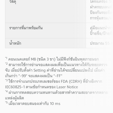
วัสดุ
โครงเครื่อง: 
ฝาครอบเลนส์
ป้องกันรอยขีด
การหุ้มสวม/
รายการที่มาพร้อมกัน
คู่มือแนะนำกา
ป้ายชื่อ/ป้าย
น้ำหนัก
ประมาณ 55 ก
*1
คอนเนคเตอร์ M8 (ชนิด 3 ขา) ไม่มีฟังก์ชันอินพุตภายนอก
*2
สามารถใช้การอ่านจอแสดงผลเพื่อเป็นแนวทางให้กับระยะตรวจ
จับ เมื่อปรับตั้งค่า Setting ค่าที่อ่านได้จะเปลี่ยนแปลงไป เมื่อค่า
เกินกว่า "-99" จะแสดงผลเป็น "-FF"
*3
ใช้การจำแนกประเภทเลเซอร์ของ FDA (CDRH) ที่อ้างอิงจาก
IEC60825-1 ตามข้อกำหนดของ Laser Notice
*4
ผ่านการทดสอบความทนทานด้วยสารทำความสะอาดจากหลาย
แหล่งผู้ผลิต
*5
เมื่อเวลาตอบสนองเท่ากับ 10 ms