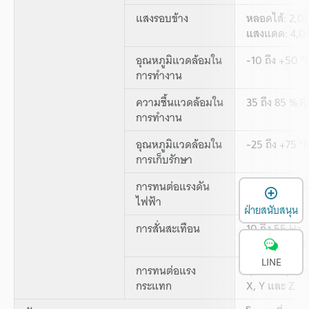
แสงรอบข้าง
หลอดไส้: 2,00
แสงแดด: 4,000
อุณหภูมิแวดล้อมใน
-10 ถึง +50 °C
การทำงาน
ความชื้นแวดล้อมใน
35 ถึง 85 % R
การทำงาน
อุณหภูมิแวดล้อมใน
-25 ถึง +75 °C
การเก็บรักษา
การทนต่อแรงดัน
1,000 VAC, 5
เ
ไฟฟ้า
ฝ่ายสนับสนุน
การสั่นสะเทือน
10 ถึง 55 Hz,
2 ชั่วโมง ในแ
LINE
การทนต่อแรง
1,000 ม./วินา
กระแทก
X, Y และ Z