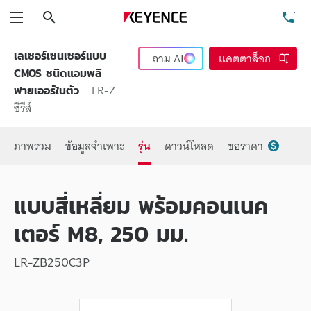
ค้นหา
โท
เมนู
เลเซอร์เซนเซอร์แบบ
ถาม
AI
แคตตาล็อก
CMOS ชนิดแอมพลิ
LR-Z
ฟายเออร์ในตัว
ซีรีส์
ภาพรวม
ข้อมูลจำเพาะ
รุ่น
ดาวน์โหลด
ขอราคา
แบบสี่เหลี่ยม พร้อมคอนเนค
เตอร์ M8, 250 มม.
LR-ZB250C3P