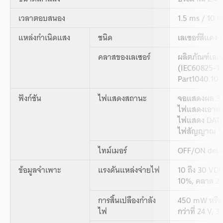
เวลาตอบสนอง
1.5 ms / 10 m
แหล่งกำเนิดแสง
ชนิด
เลเซอร์สีแดง
คลาสของเลเซอร์
ผลิตภัณฑ์เลเซ
(IEC60825-1
*
Part1040.10
ฟังก์ชัน
ไฟแสดงสถานะ
จอแสดงผล 3 ห
ไฟแสดงเอาต์พุ
ไฟแสดง DATUM
ไฟสัญญาณ 1 s
ไทม์เมอร์
OFF/ON dela
ข้อมูลจำเพาะ
แรงดันแหล่งจ่ายไฟ
10 ถึง 30 VDC
10%, คลาส 2 
การสิ้นเปลืองกำลัง
450 mW หรือน
ไฟ
กว่าที่ 24 V, 