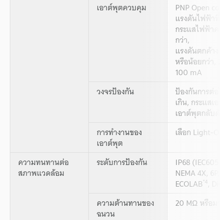
เอาต์พุตควบคุม
PNP Open col
แรงดันไฟฟ้าที
กระแสไฟฟ้าค
กว่า,
แรงดันตกค้าง 
หรือน้อยกว่า, 2
100 mA
วงจรป้องกัน
ป้องกันการต่อ
เกิน, กระแสเอ
เอาต์พุตกลับด
การทำงานของ
เลือก Light-
เอาต์พุต
ความทนทานต่อ
ระดับการป้องกัน
IP68 (IEC605
สภาพแวดล้อม
NEMA 4X, 6P,
*4
ECOLAB
, D
ความต้านทานของ
20 MΩ หรือม
ฉนวน