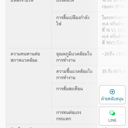
ripple (P-P) ห
การสิ้นเปลืองกำลัง
ในระหว่างการ
ไฟ
mA หรือต่ำกว่า
ที่ 16 V), EC
mA หรือต่ำกว่า
ที่ 16V) (ไม่
ความทนทานต่อ
อุณหภูมิแวดล้อมใน
−20ถึง +55°C 
สภาพแวดล้อม
การทำงาน
ความชื้นแวดล้อมใน
35 ถึง 85% RH
การทำงาน
การสั่นสะเทือน
10 ถึง 500 H
เ
พลังงาน: 0.81
ฝ่ายสนับสนุน
และ Z
2
การทนต่อแรง
500 m/s
(50
กระแทก
Y และ Z
LINE