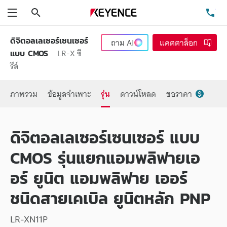
ค้นหา
โท
เมนู
ดิจิตอลเลเซอร์เซนเซอร์
ถาม
AI
แคตตาล็อก
LR-X ซี
แบบ CMOS
รีส์
ภาพรวม
ข้อมูลจำเพาะ
รุ่น
ดาวน์โหลด
ขอราคา
ดิจิตอลเลเซอร์เซนเซอร์ แบบ
CMOS รุ่นแยกแอมพลิฟายเอ
อร์ ยูนิต แอมพลิฟาย เออร์
ชนิดสายเคเบิล ยูนิตหลัก PNP
LR-XN11P