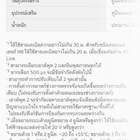
วัสดุโครงสร้าง
ยูนิตหลักและ
อุปกรณ์เสริม
คู่มือแนะนำวิธ
น้ำหนัก
ประมาณ 22 กร
*1
ให้ใช้สายเคเบิลความยาวไม่เกิน 30 ม. สำหรับชนิดคอนเนค
เตอร์ M8 ให้ใช้สายเคเบิลยาวไม่เกิน 20 ม. เมื่อเชื่อมต่อผ่าน IO-
Link
*2
สามารถเลือกเอาต์พุต 2 และอินพุตภายนอกได้
*3
หากเลือก 500 μs จะมีข้อจำกัดดังต่อไปนี้
· สามารถทำการปรับเทียบได้ 2 จุดเท่านั้น
· การตั้งค่าการมาสก์ช่วงการตรวจจับจะเกิดขึ้นระหว่างการปรับ
เทียบ (ไม่รองรับการตั้งค่าด้วยตนเองของช่วงการมาสก์)
· เอาต์พุต 2 จะจำกัดเฉพาะเอาต์พุตแจ้งเตือนข้อผิดพลาดและ
ปัญหาแบบไจโร รวมถึงไม่สามารถใช้มาตรฐาน/พื้นที่ได้
· ไม่รองรับฟังก์ชันการป้องกันการรบกวนระหว่างกัน
*4
เมื่อขยายระบบด้วยยูนิตขยาย 4 ยูนิตหรือสูงกว่า ให้ใช้แรงดัน
ไฟฟ้าของแหล่งจ่ายไฟ 20 V หรือสูงกว่า
*5
ขยายด้วย 1 หรือ 2 ยูนิต: −20 ถึง +55°C; ขยายด้วย 3 ถึง 10