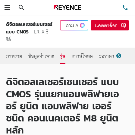
ค้นหา
โท
เมนู
ดิจิตอลเลเซอร์เซนเซอร์
ถาม
AI
แคตตาล็อก
LR-X ซี
แบบ CMOS
รีส์
ภาพรวม
ข้อมูลจำเพาะ
รุ่น
ดาวน์โหลด
ขอราคา
ดิจิตอลเลเซอร์เซนเซอร์ แบบ
CMOS รุ่นแยกแอมพลิฟายเอ
อร์ ยูนิต แอมพลิฟาย เออร์
ชนิด คอนเนคเตอร์ M8 ยูนิต
หลัก