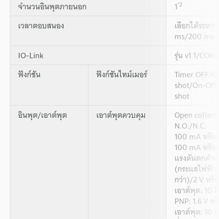
*2
จำนวนอินพุตภายนอก
1
เวลาตอบสนอง
เลือกได้ระหว่
ms/200 ms
IO-Link
รุ่น v1.1/COM
ฟังก์ชัน
ฟังก์ชันไทม์เมอร์
Timer OFF/O
shot/On-Off
shot
อินพุต/เอาต์พุต
เอาต์พุตควบคุม
Open collecto
N.O./N.C.
100 mA หรือต่
100 mA หรือต่
แรงดันตกค้าง 
(กระแสไฟฟ้าเอ
กว่า)/2 V หรื
เอาต์พุต: 10 
PNP: 1.6 V หร
เอาต์พุต: 10 