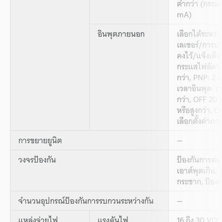
ต่ำกว่า (กระแ
mA)
อินพุตภายนอก
เลือกได้ระหว่
เลเซอร์/การปรับ
คงไว้/แจ้งเต
กระแสไฟลัดวง
กว่า, PNP: 2 
เวลาอินพุต: เ
กว่า, OFF 20 
หรือสูงกว่า, O
เลือกตั้งค่าภา
การขยายยูนิต
—
วงจรป้องกัน
ป้องกันการต่อ
เอาต์พุตเกิน,
กระชาก, ป้องก
จำนวนอุปกรณ์ป้องกันการรบกวนระหว่างกัน
—
แหล่งจ่ายไฟ
แรงดันไฟ
16 ถึง 30 VDC