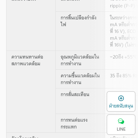
ripple (P-P) ห
การสิ้นเปลืองกำลัง
ในระหว่างการ
ไฟ
mA หรือต่ำกว่า
ที่ 16 V), EC
mA หรือต่ำกว่า
ที่ 16V) (ไม่
ความทนทานต่อ
อุณหภูมิแวดล้อมใน
−20ถึง +55°C 
สภาพแวดล้อม
การทำงาน
ความชื้นแวดล้อมใน
35 ถึง 85% RH
การทำงาน
การสั่นสะเทือน
10 ถึง 500 H
เ
พลังงาน: 0.81
ฝ่ายสนับสนุน
และ Z
2
การทนต่อแรง
500 m/s
(50
กระแทก
Y และ Z
LINE