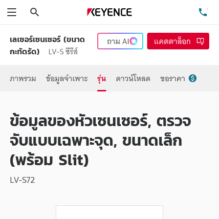
ค้นหา
โท
เมนู
เลเซอร์เซนเซอร์ (ขนาด
ถาม
AI
แคตตาล็อก
LV-S ซีรีส์
กะทัดรัด)
ภาพรวม
ข้อมูลจำเพาะ
รุ่น
ดาวน์โหลด
ขอราคา
ข้อมูลของหัวเซนเซอร์, ตรวจ
จับแบบเฉพาะจุด, ขนาดเล็ก
(พร้อม Slit)
LV-S72