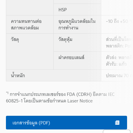
HSP
ความทนทานต่อ
อุณหภูมิแวดล้อมใน
-10 ถึง +50 °C
สภาพแวดล้อม
การทำงาน
วัสดุ
วัสดุหุ้ม
ส่วนที่เป็นโลห
พลาสติก: Pol
ฝาครอบเลนส์
ตัวส่ง: พลาส
ตัวรับ: แก้ว
น้ำหนัก
ประมาณ 70 ก
*1
การจำแนกประเภทเลเซอร์ของ FDA (CDRH) ยึดตาม IEC
60825-1 โดยเป็นตามข้อกำหนด Laser Notice
เอกสารข้อมูล (PDF)