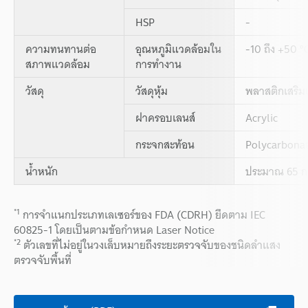
HSP
-
ความทนทานต่อ
อุณหภูมิแวดล้อมใน
-10 ถึง +50 °C
สภาพแวดล้อม
การทำงาน
วัสดุ
วัสดุหุ้ม
พลาสติกเสริม
ฝาครอบเลนส์
Acrylic
กระจกสะท้อน
Polycarbonat
น้ำหนัก
ประมาณ 65 ก
*1
การจำแนกประเภทเลเซอร์ของ FDA (CDRH) ยึดตาม IEC
60825-1 โดยเป็นตามข้อกำหนด Laser Notice
*2
ตัวเลขที่ไม่อยู่ในวงเล็บหมายถึงระยะตรวจจับของชนิดลำแสง
ตรวจจับพื้นที่