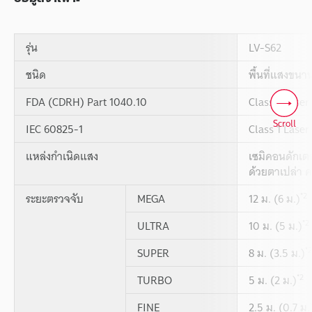
รุ่น
LV-S62
ชนิด
พื้นที่แสงขนา
FDA (CDRH) Part 1040.10
Class 1 Laser
Scroll
IEC 60825-1
Class 1 Laser
แหล่งกำเนิดแสง
เซมิคอนดักเตอ
ด้วยตาเปล่า 
*2
ระยะตรวจจับ
MEGA
12 ม. (6 ม.)
*2
ULTRA
10 ม. (5 ม.)
*2
SUPER
8 ม. (3.5 ม.)
*2
TURBO
5 ม. (2 ม.)
FINE
2.5 ม. (0.7 ม.