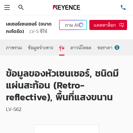
ค้นหา
โท
เมนู
เลเซอร์เซนเซอร์ (ขนาด
ถาม
AI
แคตตาล็อก
LV-S ซีรีส์
กะทัดรัด)
ภาพรวม
ข้อมูลจำเพาะ
รุ่น
ดาวน์โหลด
ขอราคา
ข้อมูลของหัวเซนเซอร์, ชนิดมี
แผ่นสะท้อน (Retro-
reflective), พื้นที่แสงขนาน
LV-S62