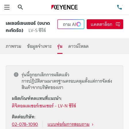
ค้นหา
โท
เมนู
เลเซอร์เซนเซอร์ (ขนาด
ถาม
AI
แคตตาล็อก
LV-S ซีรีส์
กะทัดรัด)
ภาพรวม
ข้อมูลจำเพาะ
รุ่น
ดาวน์โหลด
รุ่นนี้ถูกยกเลิกการผลิตแล้ว
การปฏิบัติตามมาตรฐานครอบคลุมตั้งแต่การจัดส่ง
สินค้าจากบริษัทของเรา
ผลิตภัณฑ์ทดแทนที่แนะนำ:
ดิจิตอลเลเซอร์เซนเซอร์ - LV-N ซีรีส์
ติดต่อบริษัท:
02-078-1090
แบบฟอร์มการสอบถาม