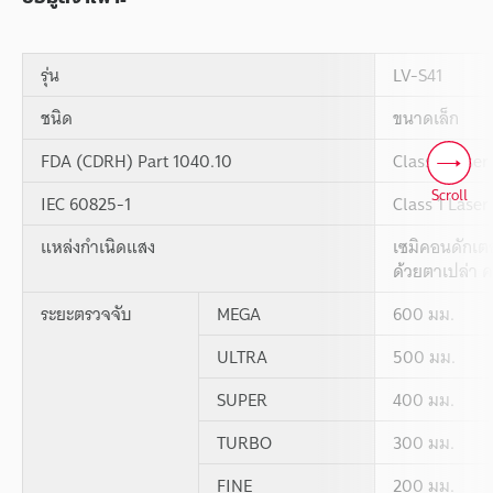
รุ่น
LV-S41
ชนิด
ขนาดเล็ก
FDA (CDRH) Part 1040.10
Class 1 Laser
Scroll
IEC 60825-1
Class 1 Laser
แหล่งกำเนิดแสง
เซมิคอนดักเตอ
ด้วยตาเปล่า 
ระยะตรวจจับ
MEGA
600 มม.
ULTRA
500 มม.
SUPER
400 มม.
TURBO
300 มม.
FINE
200 มม.