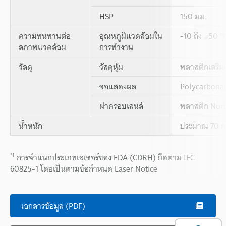
HSP
150 มม.
ความทนทานต่อ
อุณหภูมิแวดล้อมใน
-10 ถึง +50 °C
สภาพแวดล้อม
การทำงาน
วัสดุ
วัสดุหุ้ม
พลาสติกเสริม
จอแสดงผล
Polycarbona
ฝาครอบเลนส์
พลาสติก Nor
น้ำหนัก
ประมาณ 70 ก
*1
การจำแนกประเภทเลเซอร์ของ FDA (CDRH) ยึดตาม IEC
60825-1 โดยเป็นตามข้อกำหนด Laser Notice
เอกสารข้อมูล (PDF)