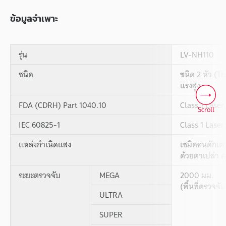
ข้อมูลจำเพาะ
รุ่น
LV-NH110
ชนิด
ชนิด 2 หัว (T
แรงสูง
FDA (CDRH) Part 1040.10
Class 1 Laser
Scroll
IEC 60825-1
Class 1 Laser
แหล่งกำเนิดแสง
เซมิคอนดักเตอ
ด้วยตาเปล่า 
ระยะตรวจจับ
MEGA
2000 มม.
(พื้นที่ตรวจจั
ULTRA
SUPER