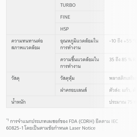
TURBO
FINE
HSP
ความทนทานต่อ
อุณหภูมิแวดล้อมใน
-10 ถึง +55 °C
สภาพแวดล้อม
การทำงาน
ความชื้นแวดล้อมใน
35 ถึง 85 % R
การทำงาน
วัสดุ
วัสดุหุ้ม
พลาสติกเสริม
ฝาครอบเลนส์
ตัวส่ง: แก้ว, ต
น้ำหนัก
ประมาณ 75 กร
*1
การจำแนกประเภทเลเซอร์ของ FDA (CDRH) ยึดตาม IEC
60825-1 โดยเป็นตามข้อกำหนด Laser Notice