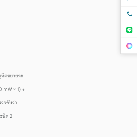
อยูนิตขยายจะ
860 mW × 1) +
รวจจับว่า
้ชนิด 2