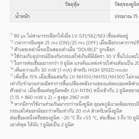
วัสดุหุ้ม
วัสดุของยูน
น้ำหนัก
ประมาณ 75 
*1
80 µs ไม่สามารถเลือกได้เมื่อ LV-S31/S62/S63 เชื่อมต่ออยู่
*2
เวลาการอินพุต 25 ms (ON)/25 ms (OFF) เมื่อเลือกเวลาการป
*3
ตัวเลขเหล่านี้จะเป็นสองเท่าเมื่อ "DOUBLE" ถูกเลือก
*4
ใช้ร่วมกับอุปกรณ์ป้องกันกระแสไฟเกินที่มีอัตรา 30 V ขึ้นไปและไ
*5
ในการต่อเชื่อมมากกว่า 9 ยูนิต แรงดันแหล่งจ่ายไฟจะต้องเป็น 20
*6
เพิ่มความเร็ว 30 mW (1 mA) สำหรับ HIGH SPEED mode
*7
เพิ่มขึ้น 15% เมื่อเชื่อมต่อกับ LV-NH100/NH110/NH300 ไม่รวม
เท่ากับจำนวนรวมอัตราการสิ้นเปลืองพลังงานของแต่ละแอมพลิฟายเ
ตัวอย่าง: เมื่อเชื่อมต่อยูนิตหลัก (LV-N11N) หนึ่งเข้ากับ 2 ยูน
(1.15 × 860 mW x 2) = สูงสุด 2967 mW
*8
หากมีการใช้งานร่วมกันมากกว่าหนึ่งยูนิต อุณหภูมิแวดล้อมจะเปลี
กระแสไฟออกน้อยกว่าหรือเท่ากับ 20 mA สำหรับหนึ่งยูนิต
ต่อเชื่อมหนึ่งหรือสองยูนิต: -20 °C ถึง +55 °C; ต่อเชื่อม 3 ถึง 10 ยูน
เอาต์พุต ให้นับ 1 ยูนิตเป็น 2 ยูนิต