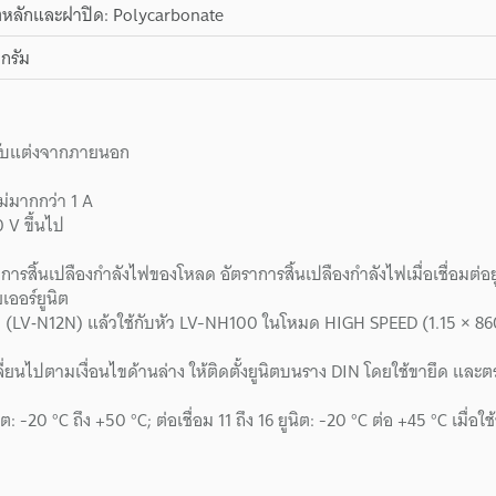
ิตหลักและฝาปิด: Polycarbonate
กรัม
รับแต่งจากภายนอก
ม่มากกว่า 1 A
 V ขึ้นไป
การสิ้นเปลืองกำลังไฟของโหลด อัตราการสิ้นเปลืองกำลังไฟเมื่อเชื่อมต่
ออร์ยูนิต
ิตขยาย (LV‑N12N) แล้วใช้กับหัว LV-NH100 ในโหมด HIGH SPEED (1.15 × 
่ยนไปตามเงื่อนไขด้านล่าง ให้ติดตั้งยูนิตบนราง DIN โดยใช้ขายึด และต
ิต: -20 °C ถึง +50 °C; ต่อเชื่อม 11 ถึง 16 ยูนิต: -20 °C ต่อ +45 °C เมื่อใช