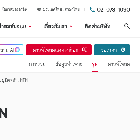
02-078-1090
โอกาสของอาชีพ
ประเทศไทย
ภาษาไทย
ฝ่ายสนับสนุน
เกี่ยวกับเรา
ติดต่อบริษัท
ค้นห
ถาม
AI
ดาวน์โหลดแคตตาล็อก
ขอราคา
ภาพรวม
ข้อมูลจำเพาะ
รุ่น
ดาวน์โหลด
 ยูนิตหลัก, NPN
PN