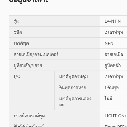
รุ่น
LV-N11N
ชนิด
2 เอาท์พุท
เอาต์พุต
NPN
สายเคเบิล/คอนเนคเตอร์
สายเคเบิล
ยูนิตหลัก/ขยาย
ยูนิตหลัก
I/O
เอาต์พุตควบคุม
2 เอาท์พุท
อินพุตภายนอก
1 อินพุท
เอาต์พุตการแสดง
ไม่มี
ผล
การเลือกเอาต์พุต
LIGHT-ON/D
ฟังก์ชันไทม์เมอร์
Timer OFF/