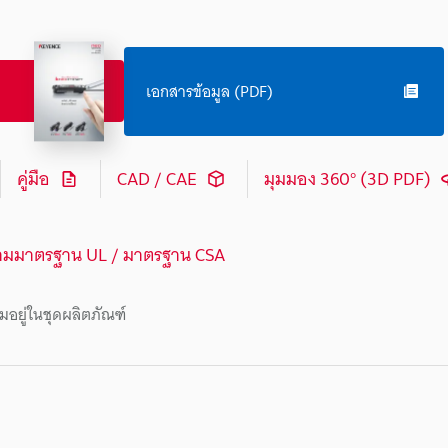
เอกสารข้อมูล (PDF)
คู่มือ
CAD / CAE
มุมมอง 360° (3D PDF)
ามมาตรฐาน UL / มาตรฐาน CSA
มอยู่ในชุดผลิตภัณฑ์