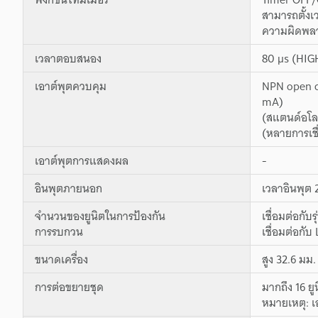
สามารถตั้งเว
ความผิดพลาด
เวลาตอบสนอง
80 µs (HIG
เอาต์พุตควบคุม
NPN open co
mA)
(สแตนด์อโลน
(หลายการเชื
เอาต์พุตการแสดงผล
-
อินพุตภายนอก
เวลาอินพุต 
จำนวนของยูนิตในการป้องกัน
เชื่อมต่อกั
การรบกวน
เชื่อมต่อก
ขนาดเครื่อง
สูง 32.6 มม.
การต่อขยายชุด
มากถึง 16 ยู
หมายเหตุ: เ