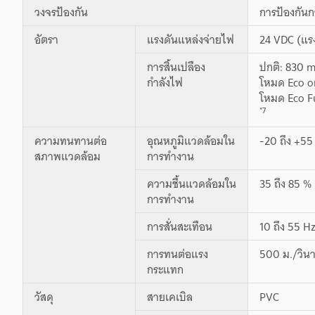
วงจรป้องกัน
การป้องกันก
อัตรา
แรงดันแหล่งจ่ายไฟ
24 VDC (แรง
การสิ้นเปลือง
ปกติ: 830 mW
กำลังไฟ
โหมด Eco on:
โหมด Eco Ful
*7
ความทนทานต่อ
อุณหภูมิแวดล้อมใน
-20 ถึง +55 
สภาพแวดล้อม
การทำงาน
ความชื้นแวดล้อมใน
35 ถึง 85 % 
การทำงาน
การสั่นสะเทือน
10 ถึง 55 H
การทนต่อแรง
500 ม./วินา
กระแทก
วัสดุ
สายเคเบิล
PVC