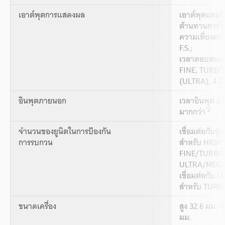
เอาต์พุตการแสดงผล
เอาต์พุตแรงดั
ต้านทานการโห
ความเที่ยงตร
F.S.;
เวลาตอบสนอง
FINE, TURBO)
(ULTRA), 4.
อินพุตภายนอก
เวลาอินพุต 2 
*2
มากกว่า
จำนวนของยูนิตในการป้องกัน
เชื่อมต่อกับรุ
การรบกวน
สำหรับ HIGH 
FINE/TURBO/
ULTRA/MEGA
เชื่อมต่อกับ L
สำหรับ TUR
ขนาดเครื่อง
สูง 32.6 มม. ×
มม.