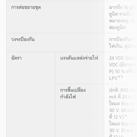
การต่อขยายชุด
มากถึง 16 ยูน
ยูนิต รวมถึง 1 
หมายเหตุ: เอ
สองยูนิต
วงจรป้องกัน
การป้องกันการ
ไฟเกิน, อุปก
อัตรา
แรงดันแหล่งจ่ายไฟ
24 VDC (แรงดั
VDC (มีการกระ
P) 10 % หรือน
*4
*5
LPS
การสิ้นเปลือง
ปกติ: 830 mW 
กำลังไฟ
mA ที่ 24 V, 5
โหมด Eco on: 
30 V. 26 mA ท
*6
ที่ 12 V)
โหมด Eco Full
30 V. 21 mA ท
ที่ 12 V)