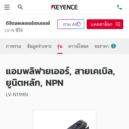
ค้นหา
โท
เมนู
ดิจิตอลเลเซอร์เซนเซอร์
ถาม
AI
แคตตาล็อก
LV-N ซีรีส์
ภาพรวม
ข้อมูลจำเพาะ
รุ่น
ดาวน์โหลด
ขอราคา
แอมพลิฟายเออร์, สายเคเบิล,
ยูนิตหลัก, NPN
LV-N11MN