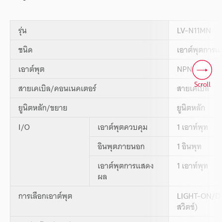
รุ่น
LV-N11MN
ชนิด
เอาต์พุตการ
เอาต์พุต
NPN
Scroll
สายเคเบิล/คอนเนคเตอร์
สายเคเบิล
ยูนิตหลัก/ขยาย
ยูนิตหลัก
I/O
เอาต์พุตควบคุม
1 เอาท์พุท
อินพุตภายนอก
1 อินพุท
เอาต์พุตการแสดง
1 เอาท์พุท
ผล
การเลือกเอาต์พุต
LIGHT-ON/DA
สวิตช์)