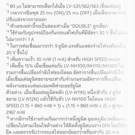
*1
80 µs ไม่สามารถเลือกได้เมื่อ LV-S31/S62/S63 เชื่อมต่ออยู่
*2
เวลาการอินพุต 25 ms (ON)/25 ms (OFF) เมื่อเลือกเวลาการ
ปรับแต่งจากภายนอก
*3
ตัวเลขเหล่านี้จะเป็นสองเท่าเมื่อ "DOUBLE" ถูกเลือก
*4
ใช้ร่วมกับอุปกรณ์ป้องกันกระแสไฟเกินที่มีอัตรา 30 V ขึ้นไปและ
ไม่มากกว่า 1 A
*5
ในการต่อเชื่อมมากกว่า 9 ยูนิต แรงดันแหล่งจ่ายไฟจะต้องเป็น
20 V ขึ้นไป
*6
เพิ่มความเร็ว 30 mW (1 mA) สำหรับ HIGH SPEED mode
*7
เพิ่มขึ้น 15% เมื่อเชื่อมต่อกับ LV-NH100/NH110/NH300 ไม่
รวมการสิ้นเปลืองกำลังไฟของโหลด อัตราการสิ้นเปลืองกำลังไฟ
เมื่อเชื่อมต่อยูนิตขยายจะเท่ากับจำนวนรวมอัตราการสิ้นเปลือง
พลังงานของแต่ละแอมพลิฟายเออร์ยูนิต
ตัวอย่าง: เมื่อเชื่อมต่อยูนิตหลัก (LV-N11N) หนึ่งเข้ากับ 2 ยูนิต
ขยาย (LV‑N12N) แล้วใช้กับหัว LV-NH100 ในโหมด HIGH
SPEED (1.15 × 860 mW × 1) + (1.15 × 860 mW x 2) = สูงสุด
2967 mW
*8
หากมีการใช้งานร่วมกันมากกว่าหนึ่งยูนิต อุณหภูมิแวดล้อมจะ
เปลี่ยนไปตามเงื่อนไขด้านล่าง ให้ติดตั้งยูนิตบนราง DIN โดยใช้ขา
ยึด และตรวจจับว่ากระแสไฟออกน้อยกว่าหรือเท่ากับ 20 mA