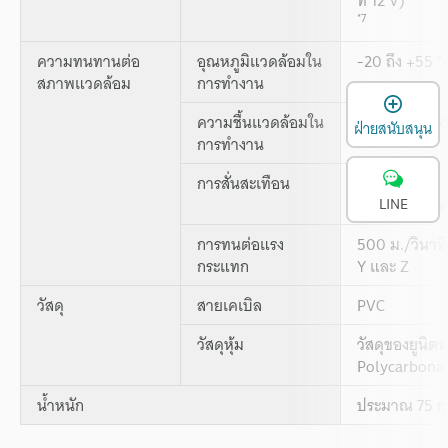
*7
ความทนทานต่อ
อุณหภูมิแวดล้อมใน
-20 ถึง +55 °C
สภาพแวดล้อม
การทำงาน
เ
ความชื้นแวดล้อมใน
35 ถึง 85 % R
ฝ่ายสนับสนุน
การทำงาน
การสั่นสะเทือน
10 ถึง 55 Hz,
2 ชั่วโมง ในแ
LINE
การทนต่อแรง
500 ม./วินาที
กระแทก
Y และ Z
วัสดุ
สายเคเบิล
PVC
วัสดุหุ้ม
วัสดุของยูนิต
Polycarbona
น้ำหนัก
ประมาณ 75 กร