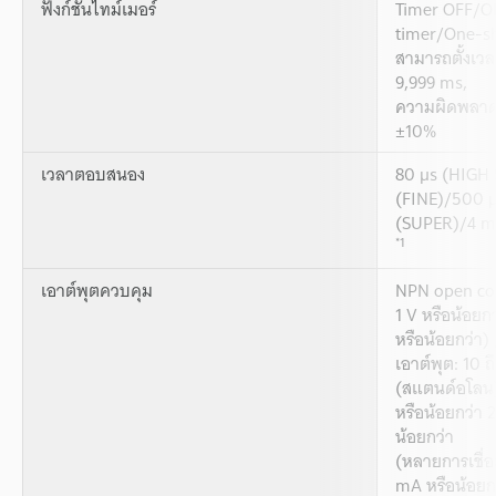
ฟังก์ชันไทม์เมอร์
Timer OFF/O
timer/One-sh
สามารถตั้งเวลา
9,999 ms,
ความผิดพลาดสูง
±10%
เวลาตอบสนอง
80 µs (HIGH
(FINE)/500 
(SUPER)/4 m
*1
เอาต์พุตควบคุม
NPN open col
1 V หรือน้อยก
หรือน้อยกว่า)
เอาต์พุต: 10 
(สแตนด์อโลน) 
หรือน้อยกว่า 
น้อยกว่า
(หลายการเชื่อม
mA หรือน้อยก