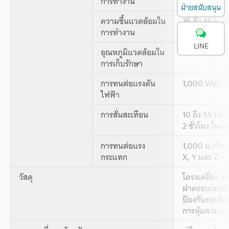
การทำงาน
ฝ่ายสนับสนุน
ความชื้นแวดล้อมใน
35 ถึง 85 % R
การทำงาน
LINE
อุณหภูมิแวดล้อมใน
-25 ถึง +75 °C
การเก็บรักษา
การทนต่อแรงดัน
1,000 VAC, 5
ไฟฟ้า
การสั่นสะเทือน
10 ถึง 55 Hz,
2 ชั่วโมง ในแ
การทนต่อแรง
1,000 ม./วินา
กระแทก
X, Y และ Z
วัสดุ
โครงเครื่อง: 
ฝาครอบเลนส์
ป้องกันรอยขีด
การหุ้มสวม/