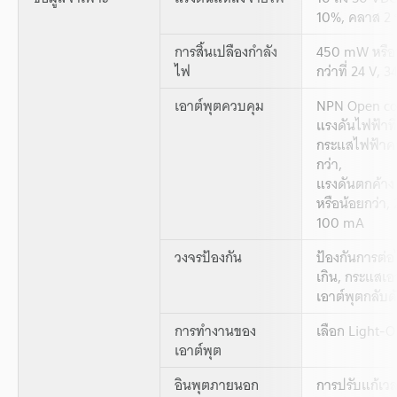
10%, คลาส 2 
การสิ้นเปลืองกำลัง
450 mW หรือน
ไฟ
กว่าที่ 24 V, 
เอาต์พุตควบคุม
NPN Open col
แรงดันไฟฟ้าที
กระแสไฟฟ้าค
กว่า,
แรงดันตกค้าง 
หรือน้อยกว่า, 2
100 mA
วงจรป้องกัน
ป้องกันการต่อ
เกิน, กระแสเอ
เอาต์พุตกลับด
การทำงานของ
เลือก Light-
เอาต์พุต
อินพุตภายนอก
การปรับแก้เวล