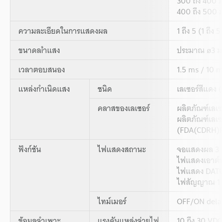
300 ถึง 400 ม
400 ถึง 500 ม
ความละเอียดในการแสดงผล
1 ถึง 5 (1 ถึง 
ขนาดลíำแสง
ประมาณ ø3 ม
เวลาตอบสนอง
1.5 ms / 10 m
แหล่งกำเนิดแสง
ชนิด
เลเซอร์สีแดง
คลาสของเลเซอร์
ผลิตภัณฑ์เลเ
ผลิตภัณฑ์เลเซ
(FDA(CDRH)P
ฟังก์ชัน
ไฟแสดงสถานะ
จอแสดงผล 3 ห
ไฟแสดงเอาต์พุ
ไฟแสดง DATUM
ไฟสัญญาณ 1 s
ไทม์เมอร์
OFF/ON dela
ข้อมูลจำเพาะ
แรงดันแหล่งจ่ายไฟ
10 ถึง 30 VDC