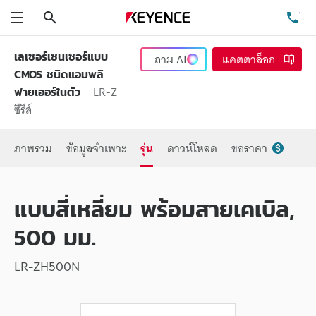
ค้นหา
โท
เมนู
เลเซอร์เซนเซอร์แบบ
ถาม
AI
แคตตาล็อก
CMOS ชนิดแอมพลิ
LR-Z
ฟายเออร์ในตัว
ซีรีส์
ภาพรวม
ข้อมูลจำเพาะ
รุ่น
ดาวน์โหลด
ขอราคา
แบบสี่เหลี่ยม พร้อมสายเคเบิล,
500 มม.
LR-ZH500N