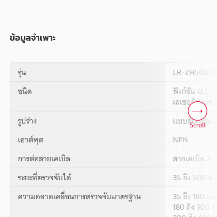
ข้อมูลจำเพาะ
รุ่น
LR-ZH500N
ชนิด
ฟังก์ชัน U.C.D
เลเซอร์เซนเซอ
รูปร่าง
แบบสี่เหลี่ยม
Scroll
เอาต์พุต
NPN
การต่อสายเคเบิล
สายเคเบิล 2 ม
ระยะที่ตรวจจับได้
35 ถึง 500 มม
ความคลาดเคลื่อนการตรวจจับมาตรฐาน
35 ถึง 180 มม.
180 ถึง 300 ม