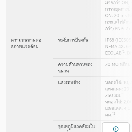
มากกว่า ON, 
การหยุดการยิง
ON, 20 ms หร
กระแสไฟลัดวง
กว่า/PNP: 2 m
ความทนทานต่อ
ระดับการป้องกัน
IP68 (IEC605
สภาพแวดล้อม
NEMA 4X, 6P,
*2
ECOLAB
, D
ความต้านทานของ
20 MΩ หรือม
ฉนวน
แสงรอบข้าง
หลอดไส้: 10,0
แสงแดด: 20,00
*3
250 มม.
หลอดไส้: 2,00
แสงแดด: 4,000
*3
มม.
อุณหภูมิแวดล้อมใน
-10 ถึง +50 °C
เ