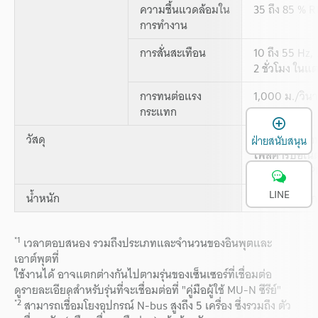
ความชื้นแวดล้อมใน
35 ถึง 85 % R
การทำงาน
การสั่นสะเทือน
10 ถึง 55 Hz,
2 ชั่วโมง ในแ
การทนต่อแรง
1,000 ม./วินา
กระแทก
X, Y และ Z
เ
วัสดุ
เคสและที่ครอบฝ
ฝ่ายสนับสนุน
โพลีคาร์บอเ
โพลีอะซีทัล:
LINE
น้ำหนัก
ประมาณ 70 ก
*1
เวลาตอบสนอง รวมถึงประเภทและจำนวนของอินพุตและ
เอาต์พุตที่
ใช้งานได้ อาจแตกต่างกันไปตามรุ่นของเซ็นเซอร์ที่เชื่อมต่อ
ดูรายละเอียดสำหรับรุ่นที่จะเชื่อมต่อที่ "คู่มือผู้ใช้ MU-N ซีรีย์"
*2
สามารถเชื่่อมโยงอุปกรณ์ N-bus สูงถึง 5 เครื่อง ซึ่งรวมถึง ตัว