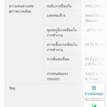
ความทนทานต่อ
ระดับการป้องกัน
IP65/IP67 (I
สภาพแวดล้อม
แสงรอบข้าง
หลอดไส้/แสงอ
น้อยกว่า
อุณหภูมิแวดล้อมใน
-20 ถึง +55 °C
การทำงาน
ความชื้นแวดล้อมใน
35 ถึง 85 % R
การทำงาน
การสั่นสะเทือน
10 ถึง 55 Hz,
2 ชั่วโมง ในแ
การทนต่อแรง
1,000 ม./วินา
กระแทก
X, Y และ Z
เ
วัสดุ
วัสดุหุ้ม: สัง
โครเมียมนิเกิล
ฝ่ายสนับสนุน
ฝาปิดไฟแสดง
ฝาปิดเลนส์แ