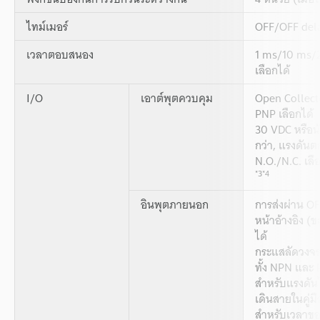
ไทม์เมอร์
OFF/OFF del
เวลาตอบสนอง
1 ms/10 ms/
เลือกได้
I/O
เอาต์พุตควบคุม
Open Collect
PNP เลือกได้
30 VDC หรือน
กว่า, แรงดันตก
N.O./N.C. เลื
*3
*4
อินพุตภายนอก
การส่งผ่าน OF
หน้าอ้างอิง 
ได้
กระแสลัดวงจร
ทั้ง NPN และ
สำหรับแรงดันไ
เดินสายในคู่ม
สำหรับเวลาขอ