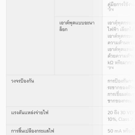
คู่มือการใช้งา
*3
*4
เอาต์พุตแบบอะนา
เอาตฺ์พุตกระแ
ล็อก
ไฟฟ้า เลือกได้
เอาต์พุตกระแ
ความต้านทาน
เอาต์พุตแรงดั
ด้วยความต้า
kΩ หรือมากกว
*3
*4
วงจรป้องกัน
การป้องกันการ
ระชากของตัวจ
การเชื่อมต่อเ
ชากของกระแส
แรงดันแหล่งจ่ายไฟ
20 ถึง 30 VDC
10%, Class 2 
การสิ้นเปลืองกระแสไฟ
50 mA หรือน้อ