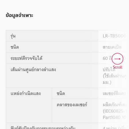
ข้อมูลจำเพาะ
รุ่น
LR-TB5000
ชนิด
สายเคเบิล
ระยะท่ตีรวจจับได้
60 ถึง 5000 
Scroll
เส้นผ่านศูนย์กลางลำแสง
ปรับได้
(ใช้เส้นผ่านศ
มม.)
แหล่งกำเนิดแสง
ชนิด
เลเซอร์สีแดง
คลาสของเลเซอร์
ผลิตภัณฑ์เลเ
(IEC60825-1
*
Part1040.10
ฟังก์ชันป้องกันการรบกวนระหว่างกัน
4 หน่วย (เมื่อ