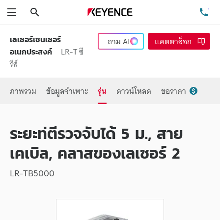
ค้นหา
โท
เมนู
เลเซอร์เซนเซอร์
ถาม
AI
แคตตาล็อก
LR-T ซี
อเนกประสงค์
รีส์
ภาพรวม
ข้อมูลจำเพาะ
รุ่น
ดาวน์โหลด
ขอราคา
ระยะท่ตีรวจจับได้ 5 ม., สาย
เคเบิล, คลาสของเลเซอร์ 2
LR-TB5000