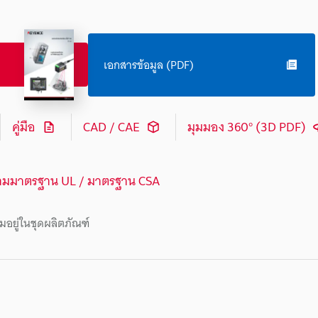
เอกสารข้อมูล (PDF)
คู่มือ
CAD / CAE
มุมมอง 360° (3D PDF)
ามมาตรฐาน UL / มาตรฐาน CSA
มอยู่ในชุดผลิตภัณฑ์