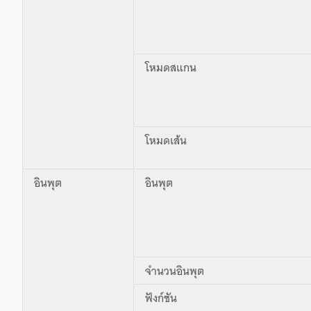
โหมดสแกน
โหมดเส้น
อินพุต
อินพุต
จำนวนอินพุต
ฟังก์ชัน