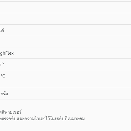
ได้
ghFlex
*2
m
 °C
กรัม
ลิฟายเออร์
่าระยะตรวจจับและความไวเอาไว้ในระดับที่เหมาะสม