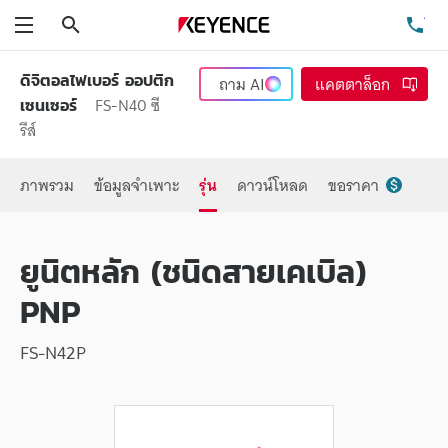
ค้นหา
โท
เมนู
ดิจิตอลไฟเบอร์ ออปติก
ถาม
AI
แคตตาล็อก
FS-N40 ซี
เซนเซอร์
รีส์
ภาพรวม
ข้อมูลจำเพาะ
รุ่น
ดาวน์โหลด
ขอราคา
ยูนิตหลัก (ชนิดสายเคเบิล)
PNP
FS-N42P