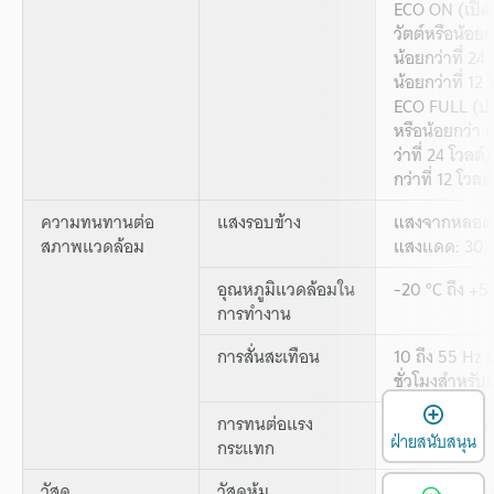
ECO ON (เปิด
วัตต์หรือน้อยก
น้อยกว่าที่ 24
น้อยกว่าที่ 12 
ECO FULL (ประห
หรือน้อยกว่า 
ว่าที่ 24 โวลต
กว่าที่ 12 โวลต์
ความทนทานต่อ
แสงรอบข้าง
แสงจากหลอดไส้
สภาพแวดล้อม
แสงแดด: 30,00
อุณหภูมิแวดล้อมใน
-20 °C ถึง +55
การทำงาน
การสั่นสะเทือน
10 ถึง 55 Hz 
ชั่วโมงสำหรับ
เ
การทนต่อแรง
500 ม./วินาที
ฝ่ายสนับสนุน
กระแทก
Z
วัสดุ
วัสดุหุ้ม
ชุดหลักและฝา