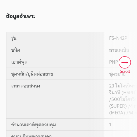
ข้อมูลจำเพาะ
รุ่น
FS-N42P
ชนิด
สายเคเบิล
เอาต์พุต
PNP
Scroll
ชุดหลัก/ยูนิตต่อขยาย
ชุดขยาย
เวลาตอบสนอง
23 ไมโครวินา
*
วินาที (HSPD
/500ไมโครวิ
(SUPER) /4 
(MEGA) /64 
จำนวนเอาต์พุตควบคุม
1
จนวนอินพุตภายนอก
―