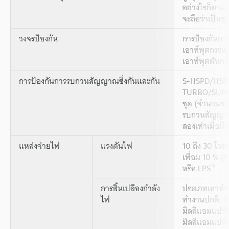
อย่างไรก็ตาม 
จะถือว่าเป็นช
วงจรป้องกัน
การป้องกันการ
เอาท์พุตกระแส
เอาท์พุตผันกล
การป้องกันการรบกวนสัญญาณซึ่งกันและกัน
S-HSPD/HSPD: 
TURBO/SUPE
ชุด (จำนวนขอ
รบกวนสัญญาณซ
สองเท่าเมื่อมี
แหล่งจ่ายไฟ
แรงดันไฟ
10 ถึง 30 โว
เพื่อม 10 % (
*4
หรือ LPS
การสิ้นเปลืองกำลัง
ประเภทเอาท์พ
ไฟ
ทำงานปกติ: 910
มิลลิแอมแปร์หร
มิลลิแอมแปร์หรื