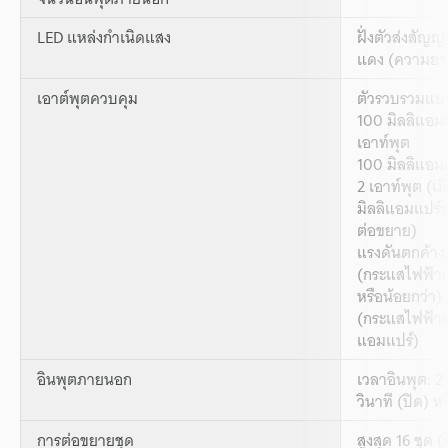
LED แหล่งกำเนิดแสง
ฝั่งตัวส่งสัญญ
แดง (ความยาว
เอาต์พุตควบคุม
ตัวรวบรวมแบบเ
100 มิลลิแอมแ
เอาท์พุต
100 มิลลิแอม
2 เอาท์พุต (เม
มิลลิแอมแปร์หร
ต่อขยาย)
แรงดันตกค้าง:
(กระแสไฟฟ้าเอ
หรือน้อยกว่า) 
(กระแสไฟฟ้าเอ
แอมแปร์)
อินพุตภายนอก
เวลาอินพุต: 2 
วินาที (ปิด) ห
การต่อขยายชุด
สูงสุด 16 ชุด 