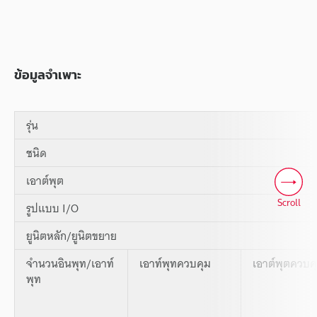
ข้อมูลจำเพาะ
รุ่น
ชนิด
เอาต์พุต
Scroll
รูปแบบ I/O
ยูนิตหลัก/ยูนิตขยาย
จำนวนอินพุท/เอาท์
เอาท์พุทควบคุม
เอาต์พุตควบค
พุท