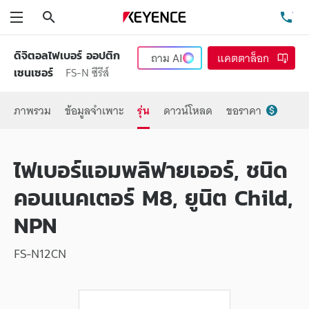
ค้นหา
โท
เมนู
ดิจิตอลไฟเบอร์ ออปติก
ถาม
AI
แคตตาล็อก
FS-N ซีรีส์
เซนเซอร์
ภาพรวม
ข้อมูลจำเพาะ
รุ่น
ดาวน์โหลด
ขอราคา
ไฟเบอร์แอมพลิฟายเออร์, ชนิด
คอนเนคเตอร์ M8, ยูนิต Child,
NPN
FS-N12CN