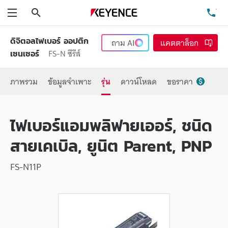
ค้นหา
โท
เมนู
ดิจิตอลไฟเบอร์ ออปติก
ถาม
AI
แคตตาล็อก
FS-N ซีรีส์
เซนเซอร์
ภาพรวม
ข้อมูลจำเพาะ
รุ่น
ดาวน์โหลด
ขอราคา
ไฟเบอร์แอมพลิฟายเออร์, ชนิด
สายเคเบิล, ยูนิต Parent, PNP
FS-N11P