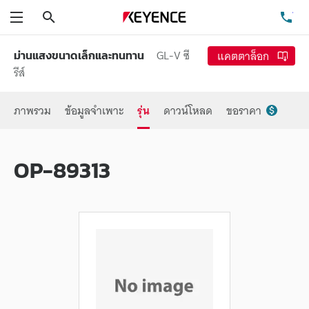
ค้นหา
โท
เมนู
GL-V ซี
แคตตาล็อก
ม่านแสงขนาดเล็กและทนทาน
รีส์
ภาพรวม
ข้อมูลจำเพาะ
รุ่น
ดาวน์โหลด
ขอราคา
OP-89313