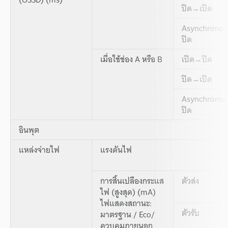
ปิด→เปิด
Asynchrono
ปิด
เมื่อใช้ช่อง A หรือ B
เปิด→ปิด
ปิด→เปิด
Asynchrono
ปิด
อินพุต
แหล่งจ่ายไฟ
แรงดันไฟ
การสิ้นเปลืองกระแส
ตัวส่ง
ไฟ (สูงสุด) (mA)
ไฟแสดงสถานะ:
ตัวรับ
มาตรฐาน / Eco/
ควบคุมภายนอก