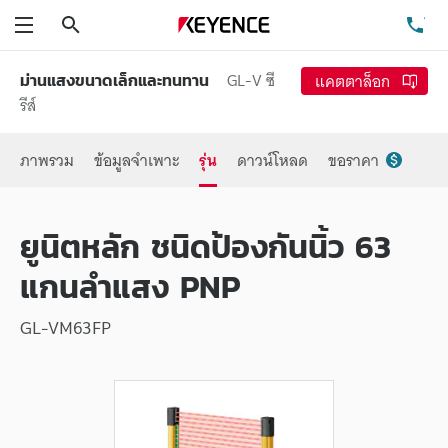
ค้นหา
โท
เมนู
GL-V ซี
แคตตาล็อก
ม่านแสงขนาดเล็กและทนทาน
รีส์
ภาพรวม
ข้อมูลจำเพาะ
รุ่น
ดาวน์โหลด
ขอราคา
ยูนิตหลัก ชนิดป้องกันนิ้ว 63
แกนลำแสง PNP
GL-VM63FP