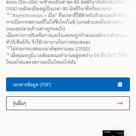
สนอง (ปิด>เปิด) จะช้าลงเป็นต่ำสุด 80 มิลลิวินาทีเพื่อให้แน่ใจว่า
OSSD จะยังคงปิดอยู่เป็นเวลา 80 มิลลิวินาทีหรือมากกว่า
*4
“Asynchronous > เปิด” คือเวลาที่ใช้สำหรับตัวส่งและตัวรับใน
การเปิดจากสถานะที่ไม่ได้ซิงโครไนซ์ (แกนลำแสงทั้งปลายด้าน
บนและปลายด้านล่างถูกบดบัง)
เนื่องจากการรับหรือการบดบังแสงจะถูกกำหนดหลังจากตัวส่งและ
ตัวรับซิงค์กัน จึงใช้เวลานานในการตอบสนอง
*5
ไม่รวมกระแสของเอาต์พุตควบคุม (OSSD)
*6
เมื่ออุณหภูมิแวดล้อมขณะทำงานอยู่ระหว่าง 50 ถึง 55°C ให้ตั้ง
โหมดไฟแสดงสถานะเป็นโหมดไฟดับ
เอกสารข้อมูล (PDF)
รุ่นอื่นๆ