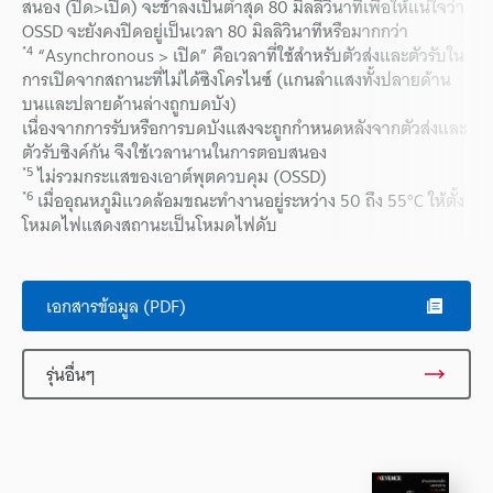
สนอง (ปิด>เปิด) จะช้าลงเป็นต่ำสุด 80 มิลลิวินาทีเพื่อให้แน่ใจว่า
OSSD จะยังคงปิดอยู่เป็นเวลา 80 มิลลิวินาทีหรือมากกว่า
*4
“Asynchronous > เปิด” คือเวลาที่ใช้สำหรับตัวส่งและตัวรับใน
การเปิดจากสถานะที่ไม่ได้ซิงโครไนซ์ (แกนลำแสงทั้งปลายด้าน
บนและปลายด้านล่างถูกบดบัง)
เนื่องจากการรับหรือการบดบังแสงจะถูกกำหนดหลังจากตัวส่งและ
ตัวรับซิงค์กัน จึงใช้เวลานานในการตอบสนอง
*5
ไม่รวมกระแสของเอาต์พุตควบคุม (OSSD)
*6
เมื่ออุณหภูมิแวดล้อมขณะทำงานอยู่ระหว่าง 50 ถึง 55°C ให้ตั้ง
โหมดไฟแสดงสถานะเป็นโหมดไฟดับ
เอกสารข้อมูล (PDF)
รุ่นอื่นๆ