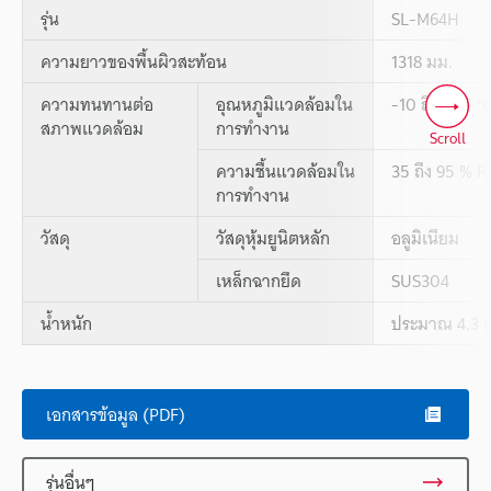
รุ่น
SL-M64H
ความยาวของพื้นผิวสะท้อน
1318 มม.
ความทนทานต่อ
อุณหภูมิแวดล้อมใน
-10 ถึง +55 °C
สภาพแวดล้อม
การทำงาน
Scroll
ความชื้นแวดล้อมใน
35 ถึง 95 % R
การทำงาน
วัสดุ
วัสดุหุ้มยูนิตหลัก
อลูมิเนียม
เหล็กฉากยึด
SUS304
น้ำหนัก
ประมาณ 4.3 ก
เอกสารข้อมูล (PDF)
รุ่นอื่นๆ