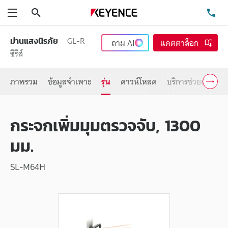
ค้นหา
โท
เมนู
GL-R
ม่านแสงนิรภัย
ถาม
AI
แคตตาล็อก
ซีรีส์
ภาพรวม
ข้อมูลจำเพาะ
รุ่น
ดาวน์โหลด
บริการช่วยเหลือ
กระจกเพิ่มมุมตรวจจับ, 1300
มม.
SL-M64H