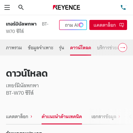
ค้นหา
โท
เมนู
BT-
เทอร์มินัลพกพา
ถาม
AI
แคตตาล็อก
W70 ซีรีส์
ภาพรวม
ข้อมูลจำเพาะ
รุ่น
ดาวน์โหลด
บริการช่วยเหลือ
ดาวน์โหลด
เทอร์มินัลพกพา
BT-W70 ซีรีส์
แคตตาล็อก
คำแนะนำด้านเทคนิค
เอกสารข้อมูล
C