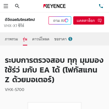
ค้นหา
โท
เมนู
ดิจิตอลไมโครสโคป
ถาม
AI
แคตตาล็อก
VHX-X1 ซีรีส์
ภาพรวม
รุ่น
ดาวน์โหลด
ขอราคา
ระบบการตรวจสอบ ทุกุ มุมมอง
ใช้ร่ว่ มกับ EA ได้ (โฟกัสแกน
Z ด้วยมอเตอร์)
VHX-S700