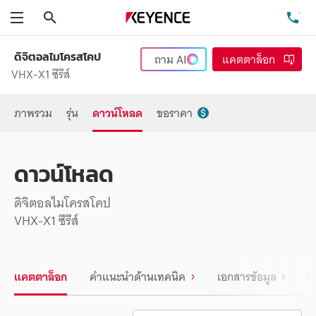
ค้นหา
โท
เมนู
ดิจิตอลไมโครสโคป
ถาม
AI
แคตตาล็อก
VHX-X1 ซีรีส์
ภาพรวม
รุ่น
ดาวน์โหลด
ขอราคา
ดาวน์โหลด
ดิจิตอลไมโครสโคป
VHX-X1 ซีรีส์
แคตตาล็อก
คำแนะนำด้านเทคนิค
เอกสารข้อมูล
C