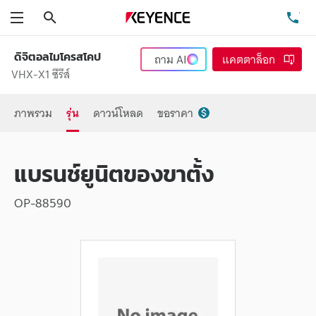
ค้นหา
โท
เมนู
ดิจิตอลไมโครสโคป
ถาม
AI
แคตตาล็อก
VHX-X1 ซีรีส์
ภาพรวม
รุ่น
ดาวน์โหลด
ขอราคา
แบรนช์ยูนิตของขาตั้ง
OP-88590