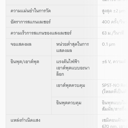
*
ความแม่นยำในการวัด
สูงสุด ±2 µm
อัตราการสแกนเลเซอร์
400 ครั้ง/วินา
ความเร็วการสแกนของแสงเลเซอร์
63 ม./วินาที
จอแสดงผล
หน่วยต่ำสุดในการ
0.1 µm
แสดงผล
อินพุต/เอาต์พุต
แรงดันไฟฟ้า
±6 V, ความต้
เอาต์พุตแบบอะนา
ล็อก
เอาต์พุตควบคุม
SPST-NO Rela
(โหลดที่เป็นต
อินพุตควบคุม
อินพุทแบบไม่
สัมผัส/สารกึ่ง
แหล่งกำเนิดแสง
เซมิคอนดักเตอ
670 nm, เอาต์