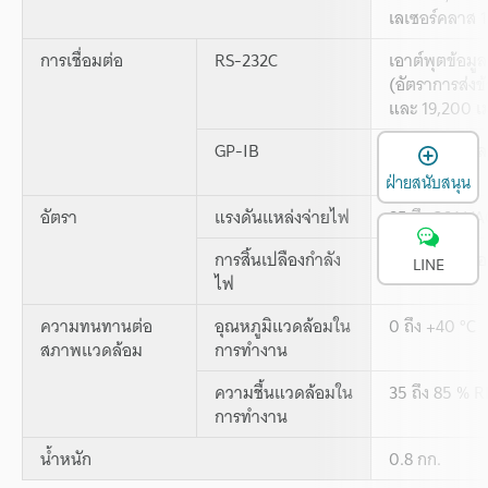
เลเซอร์คลาส 1
การเชื่อมต่อ
RS-232C
เอาต์พุตข้อม
(อัตราการส่งข้
และ 19,200 เม
GP-IB
เอาต์พุตข้อมู
เ
*2
ควบคุม
ฝ่ายสนับสนุน
อัตรา
แรงดันแหล่งจ่ายไฟ
85 ถึง 264 V
การสิ้นเปลืองกำลัง
40 VA หรือน้อ
LINE
ไฟ
ความทนทานต่อ
อุณหภูมิแวดล้อมใน
0 ถึง +40 °C
สภาพแวดล้อม
การทำงาน
ความชื้นแวดล้อมใน
35 ถึง 85 % R
การทำงาน
น้ำหนัก
0.8 กก.