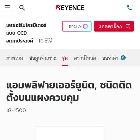
ค้นหา
โท
เมนู
เลเซอร์ไมโครมิเตอร์
ถาม
AI
แคตตาล็อก
แบบ CCD
IG ซีรีส์
อเนกประสงค์
ภาพรวม
ข้อมูลจำเพาะ
รุ่น
ดาวน์โหลด
ขอราคา
แอมพลิฟายเออร์ยูนิต, ชนิดติด
ตั้งบนแผงควบคุม
IG-1500