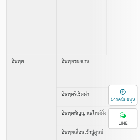
อินพุต
อินพุทของเกน
เ
อินพุตรีเซ็ตค่า
ฝ่ายสนับสนุน
อินพุตสัญญาณไทม์มิ่ง
LINE
อินพุทเลื่อนเข้าสู่ศูนย์